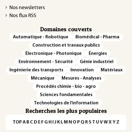
Nos newsletters
Nos flux RSS
Domaines couverts
Automatique - Robotique
Biomédical - Pharma
Construction et travaux publics
Électronique - Photonique
Énergies
Environnement - Sécurité
Génie industriel
Ingénierie des transports
Innovation
Matériaux
Mécanique
Mesures - Analyses
Procédés chimie - bio - agro
Sciences fondamentales
Technologies de l'information
Recherches les plus populaires
TOP
·
A
·
B
·
C
·
D
·
E
·
F
·
G
·
H
·
I
·
J
·
K
·
L
·
M
·
N
·
O
·
P
·
Q
·
R
·
S
·
T
·
U
·
V
·
W
·
X
·
Y
·
Z