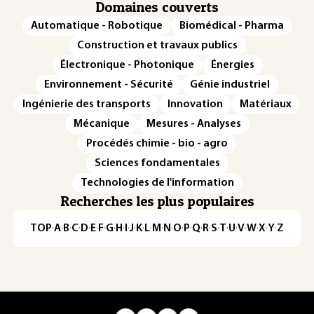
Domaines couverts
Automatique - Robotique
Biomédical - Pharma
Construction et travaux publics
Électronique - Photonique
Énergies
Environnement - Sécurité
Génie industriel
Ingénierie des transports
Innovation
Matériaux
Mécanique
Mesures - Analyses
Procédés chimie - bio - agro
Sciences fondamentales
Technologies de l'information
Recherches les plus populaires
TOP
·
A
·
B
·
C
·
D
·
E
·
F
·
G
·
H
·
I
·
J
·
K
·
L
·
M
·
N
·
O
·
P
·
Q
·
R
·
S
·
T
·
U
·
V
·
W
·
X
·
Y
·
Z