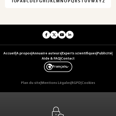
TOP
·
A
·
B
·
C
·
D
·
E
·
F
·
G
·
H
·
I
·
J
·
K
·
L
·
M
·
N
·
O
·
P
·
Q
·
R
·
S
·
T
·
U
·
V
·
W
·
X
·
Y
·
Z
Accueil
|
A propos
|
Annuaire auteurs
|
Experts scientifiques
|
Publicité
|
Aide & FAQ
|
Contact
Français
Plan du site
|
Mentions Légales
|
RGPD
|
Cookies