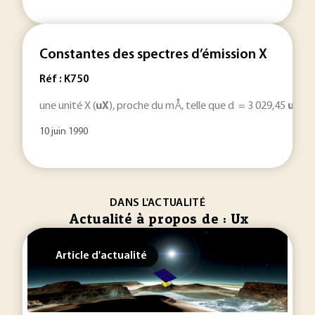
Constantes des spectres d’émission X
Réf : K750
une unité X (
uX
), proche du mÅ, telle que d = 3 029,45
uX
et
10 juin 1990
DANS L'ACTUALITÉ
Actualité à propos de : Ux
Article d'actualité