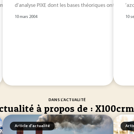
mme projectiles pour induire l’émission de fluorescence
d’analyse PIXE dont les bases théoriques ont été e
X
... 
’azo
10 mars 2004
10 s
DANS L'ACTUALITÉ
ctualité à propos de : X100crm
Article d'actualité
Arti