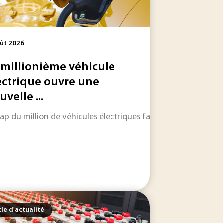
ût 2026
 millionième véhicule
ectrique ouvre une
velle ...
e industrielle complémentaire à la réduction à la source de
 de sobriété. Cette ambition se heurte toutefois à une...
ap du million de véhicules électriques fabriqués sur le territ
cle d'actualité