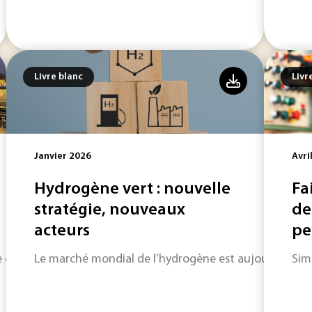
Livre blanc
Livr
Janvier 2026
Avri
Hydrogène vert : nouvelle
Fa
stratégie, nouveaux
de
acteurs
pe
e dans un monde de plus en plus instable.
Le marché mondial de l’hydrogène est aujourd’hui en
Sim