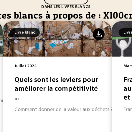
DANS LES LIVRES BLANCS
res blancs à propos de : X100
Livre blanc
Livr
Juillet 2024
Mar
Quels sont les leviers pour
Fr
améliorer la compétitivité
au
...
et .
 mis en avant les compétences industrielles made in France.
Comment donner de la valeur aux déchets ?
Fra