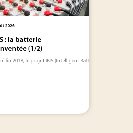
ût 2026
S : la batterie
inventée (1/2)
cé fin 2018, le projet IBIS (Intelligent Battery Integrated 
le dans les jours et les semaines à venir.
 initiative internationale consacrée à la décarbonation des in