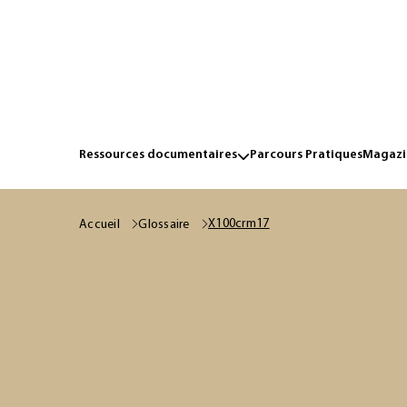
Ressources documentaires
Parcours Pratiques
Magazin
X100crm17
Accueil
Glossaire