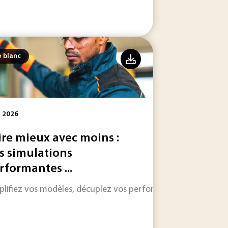
e blanc
l 2026
ire mieux avec moins :
s simulations
rformantes ...
 pleine mutation.
plifiez vos modèles, décuplez vos performances : découvrez 