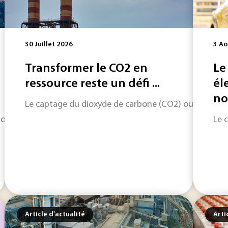
30 Juillet 2026
3 Ao
Transformer le CO2 en
Le
ressource reste un défi ...
él
nou
Le captage du dioxyde de carbone (CO2) ouvre une voi
x olympiques et paralympiques d’hiver de 2030 un laboratoire
Le c
Article d'actualité
Arti