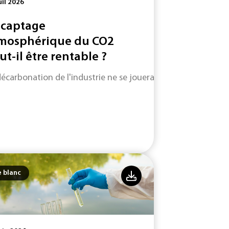
uil 2026
 captage
mosphérique du CO2
ut-il être rentable ?
décarbonation de l'industrie ne se jouera pas uniquement su
e blanc