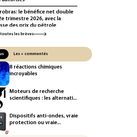
robras: le bénéfice net double
2e trimestre 2026, avec la
sse des prix du pétrole
 toutes les brèves
eurs sur les réseaux sociaux:
a condamné à verser 567
lions de dollars supplémentaires
us
Les + commentés
Nouveau-Mexique
8 réactions chimiques
bie saoudite, Turquie et
incroyables
istan vont signer vendredi un
ord de défense (source proche
l'armée)
Moteurs de recherche
scientifiques : les alternati...
eaux sociaux: une large
orité d'ados britanniques
pte contourner le couvre-feu
Dispositifs anti-ondes, vraie
ndage)
protection ou vraie...
es et solaire: les Etats-Unis