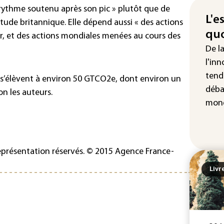
tax
 rythme soutenu après son pic » plutôt que de
L'e
la 
étude britannique. Elle dépend aussi « des actions
quo
ir, et des actions mondiales menées au cours des
Les
De l
pro
sem
l'inn
sol
tend
 s’élèvent à environ 50 GTCO2e, dont environ un
déba
Was
on les auteurs.
rés
mond
dem
représentation réservés. © 2015 Agence France-
Livr