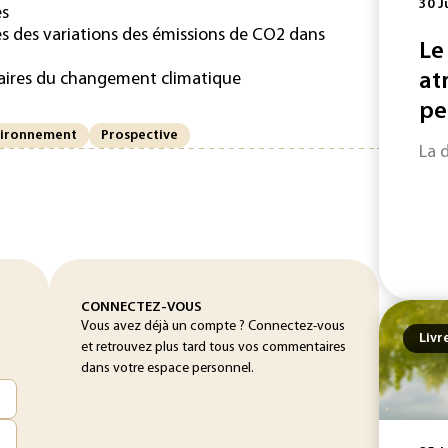
30 J
es
es des variations des émissions de CO2 dans
Le
itaires du changement climatique
at
pe
vironnement
Prospective
La 
CONNECTEZ-VOUS
Vous avez déjà un compte ? Connectez-vous
Livr
et retrouvez plus tard tous vos commentaires
dans votre espace personnel.