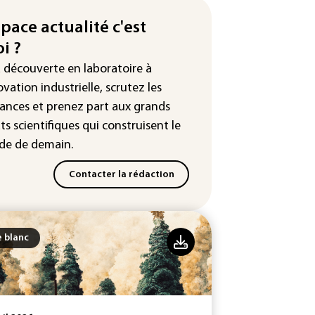
ent un matériau clé dominé par
space actualité c'est
Chine
i ?
 Etats-Unis veulent contrôler la
a découverte en laboratoire à
duction d'un composant des
iconducteurs et panneaux
ovation industrielle, scrutez les
aires
ances
et prenez part aux
grands
ts scientifiques
qui construisent le
hington étend le contrôle des
eaux sociaux des étrangers
e de demain.
andeurs de visas
Contacter la rédaction
e blanc