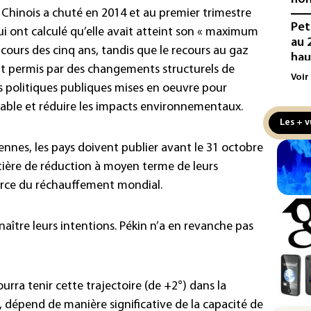
Chinois a chuté en 2014 et au premier trimestre
Pet
ui ont calculé qu’elle avait atteint son « maximum
au 
u cours des cinq ans, tandis que le recours au gaz
hau
t permis par des changements structurels de
Voir
Min
es politiques publiques mises en oeuvre pour
Met
able et réduire les impacts environnementaux.
mil
Les + v
au 
nnes, les pays doivent publier avant le 31 octobre
Ara
ière de réduction à moyen terme de leurs
Pak
ource du réchauffement mondial.
acc
de 
naître leurs intentions. Pékin n’a en revanche pas
Rés
maj
com
(so
urra tenir cette trajectoire (de +2°) dans la
, dépend de manière significative de la capacité de
Puc