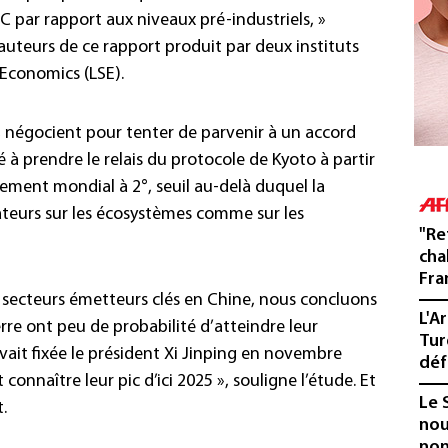
 par rapport aux niveaux pré-industriels, »
teurs de ce rapport produit par deux instituts
Economics (LSE).
n, négocient pour tenter de parvenir à un accord
 à prendre le relais du protocole de Kyoto à partir
uffement mondial à 2°, seuil au-delà duquel la
teurs sur les écosystèmes comme sur les
"Re
cha
Fra
s secteurs émetteurs clés en Chine, nous concluons
L'A
erre ont peu de probabilité d’atteindre leur
Tur
vait fixée le président Xi Jinping en novembre
déf
onnaître leur pic d’ici 2025 », souligne l’étude. Et
Le 
.
nou
non