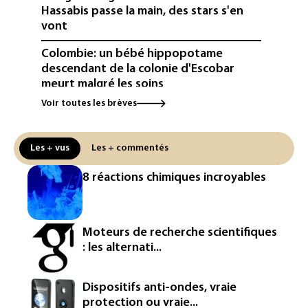
Hassabis passe la main, des stars s'en
vont
Colombie: un bébé hippopotame
descendant de la colonie d'Escobar
meurt malgré les soins
Voir toutes les brèves
Éclipse: une baisse temporaire de la
production d'électricité solaire
attendue en Europe
Les + vus
Les + commentés
L'Autriche bat son record absolu de
8 réactions chimiques incroyables
chaleur pour le deuxième jour d'affilée
Inde : Meta sommé de s'excuser après
le retrait d'une vidéo de Modi
Moteurs de recherche scientifiques
: les alternati...
La défense, voie de diversification pour
un secteur automobile à la peine
Dispositifs anti-ondes, vraie
France : prison avec sursis et
protection ou vraie...