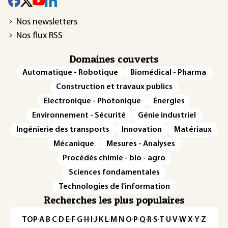
Nos newsletters
Nos flux RSS
Domaines couverts
Automatique - Robotique
Biomédical - Pharma
Construction et travaux publics
Électronique - Photonique
Énergies
Environnement - Sécurité
Génie industriel
Ingénierie des transports
Innovation
Matériaux
Mécanique
Mesures - Analyses
Procédés chimie - bio - agro
Sciences fondamentales
Technologies de l'information
Recherches les plus populaires
TOP
·
A
·
B
·
C
·
D
·
E
·
F
·
G
·
H
·
I
·
J
·
K
·
L
·
M
·
N
·
O
·
P
·
Q
·
R
·
S
·
T
·
U
·
V
·
W
·
X
·
Y
·
Z