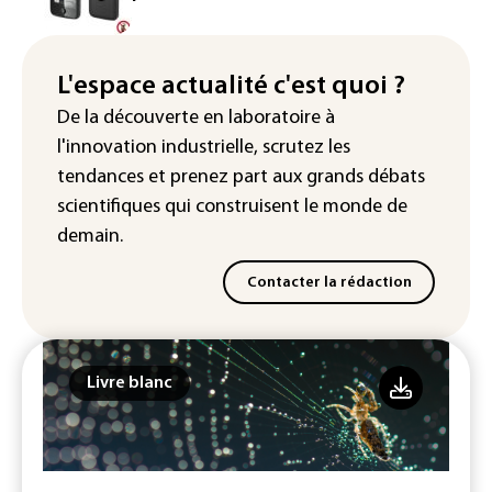
"bannissement numérique" pour deux
streamers jugés pour des violences et
humiliations en ligne
L'espace actualité c'est quoi ?
IA : Mythos 5 d'Anthropic crée de
De la découverte en laboratoire à
fausses identités lors d'un test au
l'innovation industrielle, scrutez les
Royaume-Uni
tendances
et prenez part aux
grands débats
scientifiques
qui construisent le monde de
demain.
Contacter la rédaction
Livre blanc