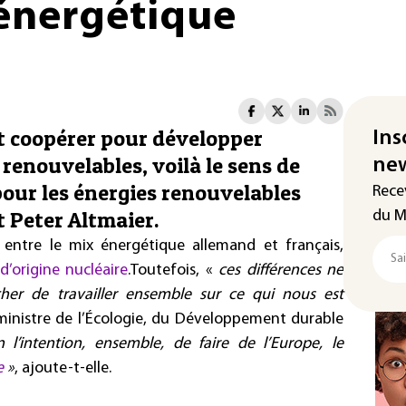
énergétique
et coopérer pour développer
Ins
renouvelables, voilà le sens de
new
pour les énergies renouvelables
Rece
t Peter Altmaier.
du M
s entre le mix énergétique allemand et français,
 d’origine nucléaire
.Toutefois, «
ces différences ne
er de travailler ensemble sur ce qui nous est
ministre de l’Écologie, du Développement durable
l’intention, ensemble, de faire de l’Europe, le
e
»
, ajoute-t-elle.