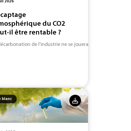
uil 2026
 captage
mosphérique du CO2
ut-il être rentable ?
décarbonation de l'industrie ne se jouera pas uniquement su
e blanc