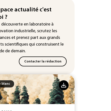
istan vont signer vendredi un
ord de défense (source proche
space actualité c'est
l'armée)
i ?
eaux sociaux: une large
a découverte en laboratoire à
orité d'ados britanniques
ovation industrielle, scrutez les
pte contourner le couvre-feu
ances
et prenez part aux
grands
ndage)
ts scientifiques
qui construisent le
e de demain.
Contacter la rédaction
e blanc