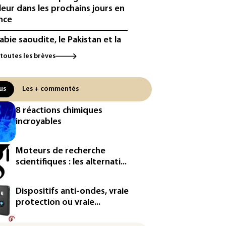
leur dans les prochains jours en
nce
rabie saoudite, le Pakistan et la
quie ont signé un accord de
 toutes les brèves
ense
Sri Lanka bloque près de 100
us
Les + commentés
veaux sites de paris en ligne
 autorisés
8 réactions chimiques
incroyables
robras: le bénéfice net double
2e trimestre 2026, avec la
sse des prix du pétrole
Moteurs de recherche
scientifiques : les alternati...
eurs sur les réseaux sociaux:
a condamné à verser 567
lions de dollars supplémentaires
Dispositifs anti-ondes, vraie
Nouveau-Mexique
protection ou vraie...
bie saoudite, Turquie et