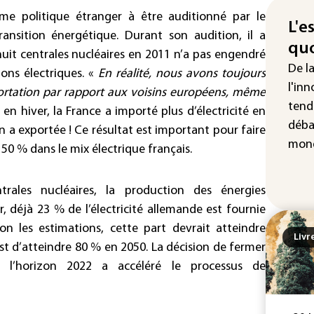
Pak
me politique étranger à être auditionné par le
acc
L'e
ransition énergétique. Durant son audition, il a
de 
quo
uit centrales nucléaires en 2011 n’a pas engendré
Rés
De l
ons électriques. «
En réalité, nous avons toujours
maj
l'inn
ortation par rapport aux voisins européens, même
com
tend
 en hiver, la France a importé plus d’électricité en
(so
déba
 a exportée ! Ce résultat est important pour faire
mond
 50 % dans le mix électrique français.
rales nucléaires, la production des énergies
r, déjà 23 % de l’électricité allemande est fournie
on les estimations, cette part devrait atteindre
Livr
est d’atteindre 80 % en 2050. La décision de fermer
 à l’horizon 2022 a accéléré le processus de