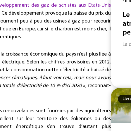
30 J
veloppement des gaz de schistes aux Etats-Unis
Ce développement provoque la baisse du prix du
Le
tournent peu à peu des usines à gaz pour recourir
at
tique en Europe, car si le charbon est moins cher, il
pe
limatiques.
La 
la croissance économique du pays n’est plus liée à
ectrique. Selon les chiffres provisoires en 2012,
et la consommation nette d’électricité a baissé de
uences climatiques, il faut voir cela, mais nous avons
otale d’électricité de 10 % d’ici 2020
», reconnait-
Livr
s renouvelables sont fournies par des agriculteurs
illent sur leur territoire des éoliennes ou des
nement énergétique s’en trouve d’autant plus