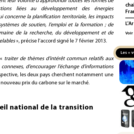
nt leur volonté d’approfondir toutes les formes de
cha
stions liées au développement des énergies
Fra
oncerne la planification territoriale, les impacts
L'A
ystèmes de soutien, l’emploi et la formation ; de
Tur
omaine de la recherche, du développement et de
Voir
déf
elables
», précise l’accord signé le 7 février 2013.
Le 
Les + v
nou
 «
traiter de thèmes d’intérêt commun relatifs aux
non
s connexes, d’encourager l’échange d’informations
Pet
spective, les deux pays cherchent notamment une
au 
nouveau prix du carbone sur le marché.
hau
Min
Met
il national de la transition
mil
au 
Ara