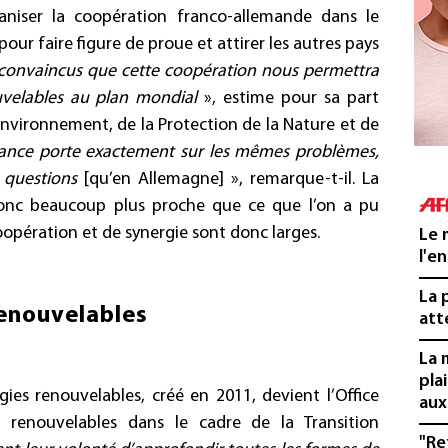
ganiser la coopération franco-allemande dans le
ur faire figure de proue et attirer les autres pays
convaincus
que cette coopération nous permettra
uvelables au plan mondial
», estime pour sa part
’Environnement, de la Protection de la Nature et de
ance porte exactement sur les mêmes problèmes,
 questions
[qu’en Allemagne] », remarque-t-il. La
donc beaucoup plus proche que ce que l’on a pu
oopération et de synergie sont donc larges.
Le 
l'e
La 
renouvelables
att
La 
pla
ies renouvelables, créé en 2011, devient l’Office
aux
 renouvelables dans le cadre de la Transition
"Re