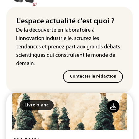
Iris³: Eutelsat investira 3,4 milliards
d'euros dans la future constellation
européenne
L'espace actualité c'est quoi ?
De la découverte en laboratoire à
Le magazine VSD racheté par
l'innovation industrielle, scrutez les
l'entrepreneur Vianney d'Alançon
tendances
et prenez part aux
grands débats
scientifiques
qui construisent le monde de
demain.
Contacter la rédaction
Livre blanc