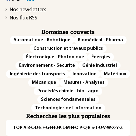
Nos newsletters
Nos flux RSS
Domaines couverts
Automatique - Robotique
Biomédical - Pharma
Construction et travaux publics
Électronique - Photonique
Énergies
Environnement - Sécurité
Génie industriel
Ingénierie des transports
Innovation
Matériaux
Mécanique
Mesures - Analyses
Procédés chimie - bio - agro
Sciences fondamentales
Technologies de l'information
Recherches les plus populaires
TOP
·
A
·
B
·
C
·
D
·
E
·
F
·
G
·
H
·
I
·
J
·
K
·
L
·
M
·
N
·
O
·
P
·
Q
·
R
·
S
·
T
·
U
·
V
·
W
·
X
·
Y
·
Z