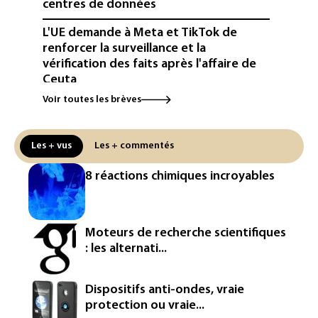
centres de données
L'UE demande à Meta et TikTok de
renforcer la surveillance et la
vérification des faits après l'affaire de
Ceuta
Voir toutes les brèves
L'Europe se prépare à une baisse de la
production d'électricité lors de l'éclipse
solaire
Les + vus
Les + commentés
La métropole de Rouen porte plainte
8 réactions chimiques incroyables
contre BASF pour pollution aux PFAS
Canicule: à l'arrêt depuis fin juillet, la
centrale de Golfech reconnectée au
Moteurs de recherche scientifiques
réseau
: les alternati...
Véhicules de livraison autonomes: la
France ouvre la voie à leur
Dispositifs anti-ondes, vraie
homologation
protection ou vraie...