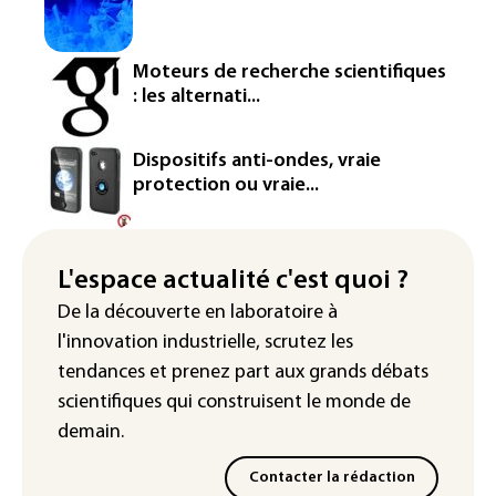
homologation
Iris³: Eutelsat investira 3,4 milliards
Moteurs de recherche scientifiques
d'euros dans la future constellation
: les alternati...
européenne
Le magazine VSD racheté par
Dispositifs anti-ondes, vraie
l'entrepreneur Vianney d'Alançon
protection ou vraie...
La production française de maïs
attendue au plus bas depuis 1980
L'espace actualité c'est quoi ?
"Retour en force" progressif de la
De la découverte en laboratoire à
chaleur dans les prochains jours en
l'innovation industrielle, scrutez les
France
tendances
et prenez part aux
grands débats
scientifiques
qui construisent le monde de
demain.
Contacter la rédaction