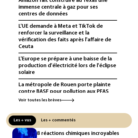
Amazon fait construire au Texas une
immense centrale à gaz pour ses
centres de données
L'UE demande à Meta et TikTok de
renforcer la surveillance et la
vérification des faits après l'affaire de
Ceuta
L'Europe se prépare à une baisse de la
production d'électricité lors de l'éclipse
solaire
La métropole de Rouen porte plainte
contre BASF pour pollution aux PFAS
Voir toutes les brèves
Canicule: à l'arrêt depuis fin juillet, la
centrale de Golfech reconnectée au
réseau
Les + vus
Les + commentés
Véhicules de livraison autonomes: la
8 réactions chimiques incroyables
France ouvre la voie à leur