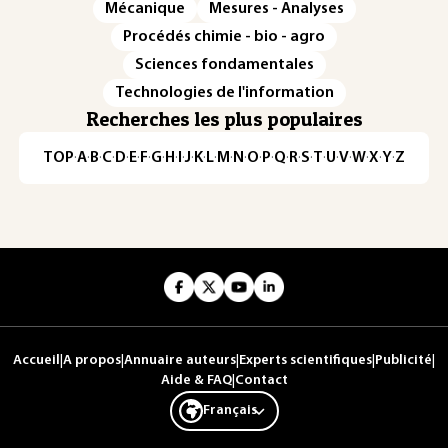
Mécanique
Mesures - Analyses
Procédés chimie - bio - agro
Sciences fondamentales
Technologies de l'information
Recherches les plus populaires
TOP
·
A
·
B
·
C
·
D
·
E
·
F
·
G
·
H
·
I
·
J
·
K
·
L
·
M
·
N
·
O
·
P
·
Q
·
R
·
S
·
T
·
U
·
V
·
W
·
X
·
Y
·
Z
Accueil
|
A propos
|
Annuaire auteurs
|
Experts scientifiques
|
Publicité
|
Aide & FAQ
|
Contact
Français