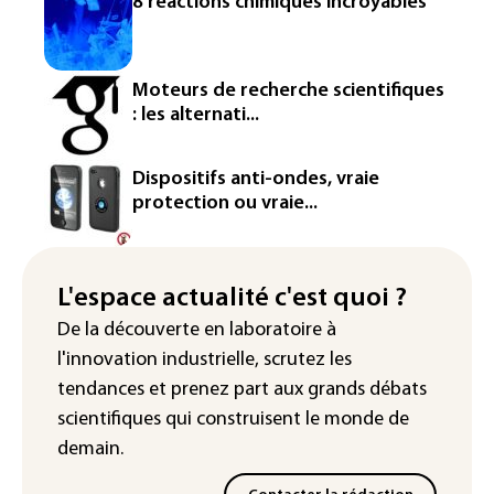
8 réactions chimiques incroyables
chaleur pour le deuxième jour d'affilée
Inde : Meta sommé de s'excuser après
le retrait d'une vidéo de Modi
Moteurs de recherche scientifiques
: les alternati...
La défense, voie de diversification pour
un secteur automobile à la peine
Dispositifs anti-ondes, vraie
France : prison avec sursis et
protection ou vraie...
"bannissement numérique" pour deux
streamers jugés pour des violences et
humiliations en ligne
L'espace actualité c'est quoi ?
IA : Mythos 5 d'Anthropic crée de
De la découverte en laboratoire à
fausses identités lors d'un test au
l'innovation industrielle, scrutez les
Royaume-Uni
tendances
et prenez part aux
grands débats
scientifiques
qui construisent le monde de
demain.