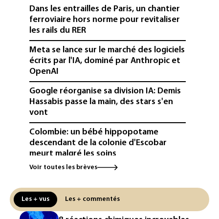
Dans les entrailles de Paris, un chantier
ferroviaire hors norme pour revitaliser
les rails du RER
Meta se lance sur le marché des logiciels
écrits par l'IA, dominé par Anthropic et
OpenAI
Google réorganise sa division IA: Demis
Hassabis passe la main, des stars s'en
vont
Colombie: un bébé hippopotame
descendant de la colonie d'Escobar
meurt malgré les soins
Voir toutes les brèves
Éclipse: une baisse temporaire de la
production d'électricité solaire
attendue en Europe
Les + vus
Les + commentés
L'Autriche bat son record absolu de