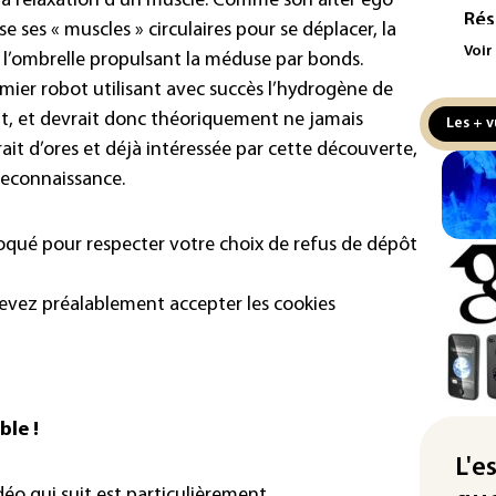
s la relaxation d’un muscle. Comme son alter ego
Rés
e ses « muscles » circulaires pour se déplacer, la
maj
Voir
e l’ombrelle propulsant la méduse par bonds.
com
remier robot utilisant avec succès l’hydrogène de
(so
 et devrait donc théoriquement ne jamais
Les + v
Puc
it d’ores et déjà intéressée par cette découverte,
tax
econnaissance.
la 
Les
loqué pour respecter votre choix de refus de dépôt
pro
sem
sol
devez préalablement accepter les cookies
Was
rés
dem
le !
Rug
L'e
d'u
déo qui suit est particulièrement