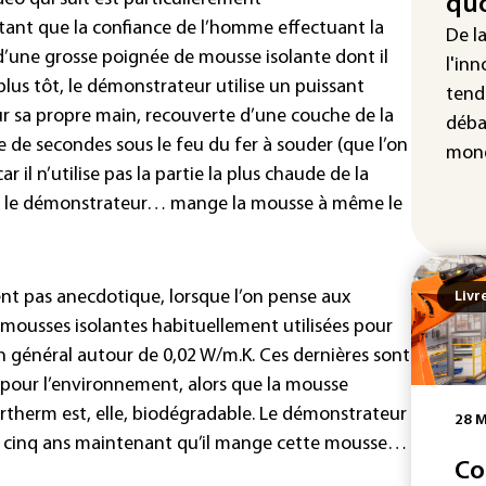
quo
Enq
ant que la confiance de l’homme effectuant la
De l
don
’une grosse poignée de mousse isolante dont il
d'I
l'inn
lus tôt, le démonstrateur utilise un puissant
tend
La 
ur sa propre main, recouverte d’une couche de la
déba
abs
de secondes sous le feu du fer à souder (que l’on
mét
mond
r il n’utilise pas la partie la plus chaude de la
t, le démonstrateur… mange la mousse à même le
nt pas anecdotique, lorsque l’on pense aux
Livr
mousses isolantes habituellement utilisées pour
n général autour de 0,02 W/m.K. Ces dernières sont
t pour l’environnement, alors que la mousse
therm est, elle, biodégradable. Le démonstrateur
28 M
s de cinq ans maintenant qu’il mange cette mousse…
Co