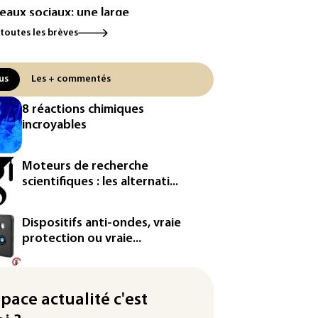
eaux sociaux: une large
orité d'ados britanniques
 toutes les brèves
pte contourner le couvre-feu
ndage)
us
Les + commentés
es et solaire: les Etats-Unis
ent un matériau clé dominé par
8 réactions chimiques
Chine
incroyables
 Etats-Unis veulent contrôler la
duction d'un composant des
Moteurs de recherche
iconducteurs et panneaux
scientifiques : les alternati...
aires
hington étend le contrôle des
Dispositifs anti-ondes, vraie
eaux sociaux des étrangers
protection ou vraie...
andeurs de visas
by: le Stade français victime
space actualité c'est
ne cyberattaque