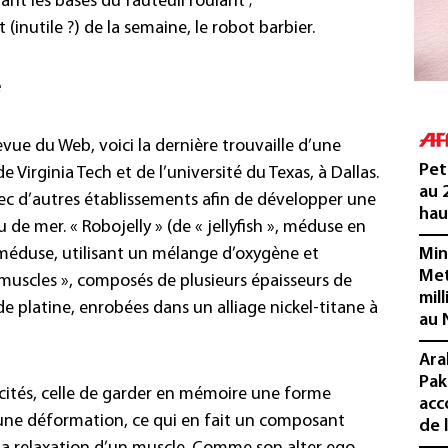
nt les bases du fauteuil roulant ;
 (inutile ?) de la semaine, le
robot
barbier.
e
vue du Web, voici la dernière trouvaille d’une
Pet
 Virginia Tech et de l’université du Texas, à Dallas.
au 
vec d’autres établissements afin de développer une
hau
de mer. « Robojelly » (de « jellyfish », méduse en
méduse, utilisant un mélange d’oxygène et
Min
Met
 muscles », composés de plusieurs épaisseurs de
mil
e platine, enrobées dans un alliage nickel-titane à
au 
Ara
Pak
acités, celle de garder en mémoire une forme
acc
 une déformation, ce qui en fait un composant
de 