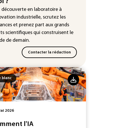
i ?
uête ouverte après la fuite des
a découverte en laboratoire à
nées de 300.000 clients
ntermarché
ovation industrielle, scrutez les
ances
et prenez part aux
grands
Slovaquie enregistre un record
ts scientifiques
qui construisent le
olu de 42,2°C (services
éorologiques)
e de demain.
Contacter la rédaction
e blanc
ai 2026
mment l'IA