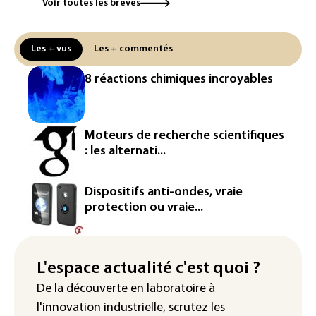
Voir toutes les brèves
Canicule: à l'arrêt depuis fin juillet, la
centrale de Golfech reconnectée au
réseau
Les + vus
Les + commentés
Véhicules de livraison autonomes: la
8 réactions chimiques incroyables
France ouvre la voie à leur
homologation
Iris³: Eutelsat investira 3,4 milliards
Moteurs de recherche scientifiques
d'euros dans la future constellation
: les alternati...
européenne
Le magazine VSD racheté par
Dispositifs anti-ondes, vraie
l'entrepreneur Vianney d'Alançon
protection ou vraie...
La production française de maïs
attendue au plus bas depuis 1980
L'espace actualité c'est quoi ?
"Retour en force" progressif de la
De la découverte en laboratoire à
chaleur dans les prochains jours en
l'innovation industrielle, scrutez les
France