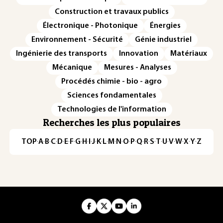
Construction et travaux publics
Électronique - Photonique
Énergies
Environnement - Sécurité
Génie industriel
Ingénierie des transports
Innovation
Matériaux
Mécanique
Mesures - Analyses
Procédés chimie - bio - agro
Sciences fondamentales
Technologies de l'information
Recherches les plus populaires
TOP
·
A
·
B
·
C
·
D
·
E
·
F
·
G
·
H
·
I
·
J
·
K
·
L
·
M
·
N
·
O
·
P
·
Q
·
R
·
S
·
T
·
U
·
V
·
W
·
X
·
Y
·
Z