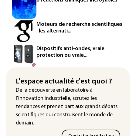
8 réactions chimiques incroyables
sous les normales au 1er août
Pologne: les eaux de la Vistule à leur
plus bas historique à Varsovie (officiel)
Moteurs de recherche scientifiques
: les alternati...
Au moins 16 morts aux Philippines
après des pluies torrentielles
Dispositifs anti-ondes, vraie
Sécheresse: près de 70% de la France
protection ou vraie...
sous des mesures de restrictions d'eau
L'espace actualité c'est quoi ?
De la découverte en laboratoire à
l'innovation industrielle, scrutez les
tendances
et prenez part aux
grands débats
scientifiques
qui construisent le monde de
demain.
Contacter la rédaction