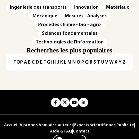
Ingénierie des transports
Innovation
Matériaux
Mécanique
Mesures - Analyses
Procédés chimie - bio - agro
Sciences fondamentales
Technologies de l'information
Recherches les plus populaires
TOP
·
A
·
B
·
C
·
D
·
E
·
F
·
G
·
H
·
I
·
J
·
K
·
L
·
M
·
N
·
O
·
P
·
Q
·
R
·
S
·
T
·
U
·
V
·
W
·
X
·
Y
·
Z
Accueil
|
A propos
|
Annuaire auteurs
|
Experts scientifiques
|
Publicité
|
Aide & FAQ
|
Contact