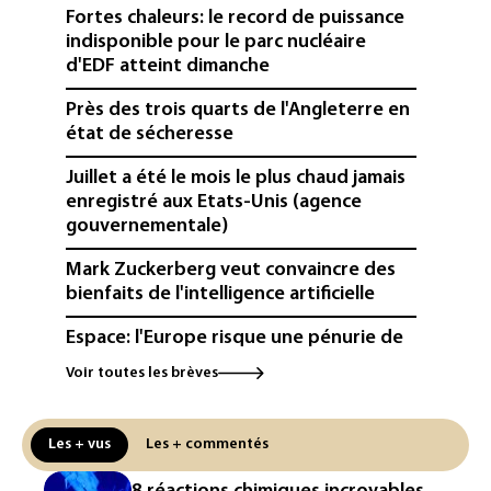
Fortes chaleurs: le record de puissance
indisponible pour le parc nucléaire
d'EDF atteint dimanche
Près des trois quarts de l'Angleterre en
état de sécheresse
Juillet a été le mois le plus chaud jamais
enregistré aux Etats-Unis (agence
gouvernementale)
Mark Zuckerberg veut convaincre des
bienfaits de l'intelligence artificielle
Espace: l'Europe risque une pénurie de
lanceurs d'ici 2030, alerte l'ESA
Voir toutes les brèves
Canicule: 43 départements en alerte
orange mardi (Météo-France)
Les + vus
Les + commentés
France: 63% des nappes phréatiques