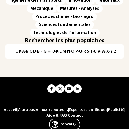
Ingénierie des transports
Innovation
Matériaux
Mécanique
Mesures - Analyses
Procédés chimie - bio - agro
Sciences fondamentales
Technologies de l'information
Recherches les plus populaires
TOP
·
A
·
B
·
C
·
D
·
E
·
F
·
G
·
H
·
I
·
J
·
K
·
L
·
M
·
N
·
O
·
P
·
Q
·
R
·
S
·
T
·
U
·
V
·
W
·
X
·
Y
·
Z
Accueil
|
A propos
|
Annuaire auteurs
|
Experts scientifiques
|
Publicité
|
Aide & FAQ
|
Contact
Français