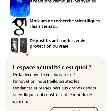
8 réactions chimiques incroyables
production d'électricité lors de l'éclipse
solaire
La métropole de Rouen porte plainte
Moteurs de recherche scientifiques
contre BASF pour pollution aux PFAS
: les alternati...
Canicule: à l'arrêt depuis fin juillet, la
centrale de Golfech reconnectée au
Dispositifs anti-ondes, vraie
réseau
protection ou vraie...
Véhicules de livraison autonomes: la
France ouvre la voie à leur
homologation
L'espace actualité c'est quoi ?
De la découverte en laboratoire à
Iris³: Eutelsat investira 3,4 milliards
l'innovation industrielle, scrutez les
d'euros dans la future constellation
européenne
tendances
et prenez part aux
grands débats
scientifiques
qui construisent le monde de
demain.