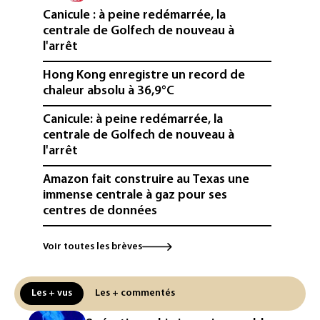
Canicule : à peine redémarrée, la
centrale de Golfech de nouveau à
l'arrêt
Hong Kong enregistre un record de
chaleur absolu à 36,9°C
Canicule: à peine redémarrée, la
centrale de Golfech de nouveau à
l'arrêt
Amazon fait construire au Texas une
immense centrale à gaz pour ses
centres de données
L'UE demande à Meta et TikTok de
Voir toutes les brèves
renforcer la surveillance et la
vérification des faits après l'affaire de
Ceuta
Les + vus
Les + commentés
L'Europe se prépare à une baisse de la