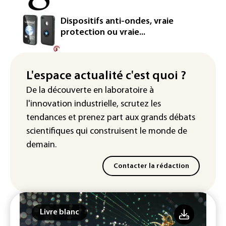
Puces et solaire: les Etats-Unis taxent
Dispositifs anti-ondes, vraie
un matériau clé dominé par la Chine
protection ou vraie...
Les Etats-Unis veulent contrôler la
production d'un composant des
semiconducteurs et panneaux solaires
L'espace actualité c'est quoi ?
De la découverte en laboratoire à
Washington étend le contrôle des
l'innovation industrielle, scrutez les
réseaux sociaux des étrangers
demandeurs de visas
tendances
et prenez part aux
grands débats
scientifiques
qui construisent le monde de
demain.
Contacter la rédaction
Livre blanc