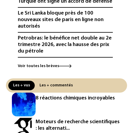
Turquie ont signé un accord de défense
Le Sri Lanka bloque près de 100
nouveaux sites de paris en ligne non
autorisés
Petrobras: le bénéfice net double au 2e
trimestre 2026, avec la hausse des prix
du pétrole
Mineurs sur les réseaux sociaux: Meta
Voir toutes les brèves
condamné à verser 567 millions de
dollars supplémentaires au Nouveau-
Mexique
Les + vus
Les + commentés
Arabie saoudite, Turquie et Pakistan
8 réactions chimiques incroyables
vont signer vendredi un accord de
défense (source proche de l'armée)
Réseaux sociaux: une large majorité
Moteurs de recherche scientifiques
d'ados britanniques compte
: les alternati...
contourner le couvre-feu (sondage)