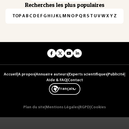
Recherches les plus populaires
TOP
·
A
·
B
·
C
·
D
·
E
·
F
·
G
·
H
·
I
·
J
·
K
·
L
·
M
·
N
·
O
·
P
·
Q
·
R
·
S
·
T
·
U
·
V
·
W
·
X
·
Y
·
Z
Accueil
|
A propos
|
Annuaire auteurs
|
Experts scientifiques
|
Publicité
|
Aide & FAQ
|
Contact
Français
Plan du site
|
Mentions Légales
|
RGPD
|
Cookies