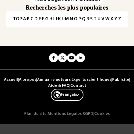
Recherches les plus populaires
TOP
·
A
·
B
·
C
·
D
·
E
·
F
·
G
·
H
·
I
·
J
·
K
·
L
·
M
·
N
·
O
·
P
·
Q
·
R
·
S
·
T
·
U
·
V
·
W
·
X
·
Y
·
Z
Accueil
|
A propos
|
Annuaire auteurs
|
Experts scientifiques
|
Publicité
|
Aide & FAQ
|
Contact
Français
Plan du site
|
Mentions Légales
|
RGPD
|
Cookies