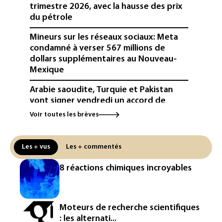
trimestre 2026, avec la hausse des prix
du pétrole
Mineurs sur les réseaux sociaux: Meta
condamné à verser 567 millions de
dollars supplémentaires au Nouveau-
Mexique
Arabie saoudite, Turquie et Pakistan
vont signer vendredi un accord de
défense (source proche de l'armée)
Voir toutes les brèves
Réseaux sociaux: une large majorité
d'ados britanniques compte
Les + vus
Les + commentés
contourner le couvre-feu (sondage)
8 réactions chimiques incroyables
Puces et solaire: les Etats-Unis taxent
un matériau clé dominé par la Chine
Les Etats-Unis veulent contrôler la
Moteurs de recherche scientifiques
production d'un composant des
: les alternati...