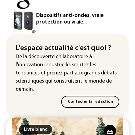
semiconducteurs et panneaux solaires
Washington étend le contrôle des
Dispositifs anti-ondes, vraie
réseaux sociaux des étrangers
protection ou vraie...
demandeurs de visas
Rugby: le Stade français victime d'une
cyberattaque
L'espace actualité c'est quoi ?
De la découverte en laboratoire à
Enquête ouverte après la fuite des
l'innovation industrielle, scrutez les
données de 300.000 clients
d'Intermarché
tendances
et prenez part aux
grands débats
scientifiques
qui construisent le monde de
demain.
Contacter la rédaction
Livre blanc