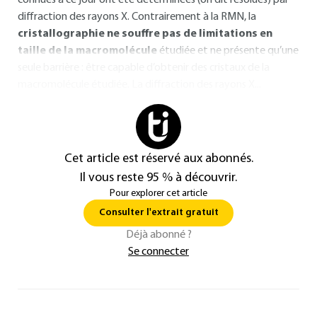
connues à ce jour ont été déterminées (on dit résolues) par
diffraction des rayons X. Contrairement à la RMN, la
cristallographie ne souffre pas de limitations en
taille de la macromolécule
étudiée et ne présente qu’une
seule barrière : être capable d’obtenir des cristaux de la
macromolécule étudiée. La diffraction des rayons X...
Cet article est réservé aux abonnés.
Il vous reste 95 % à découvrir.
Pour explorer cet article
Consulter l'extrait gratuit
Déjà abonné ?
Se connecter