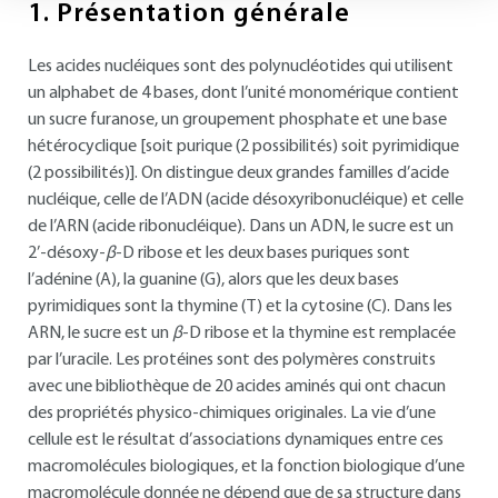
1.
Présentation générale
Les acides nucléiques sont des polynucléotides qui utilisent
un alphabet de 4 bases, dont l’unité monomérique contient
un sucre furanose, un groupement phosphate et une base
hétérocyclique [soit purique (2 possibilités) soit pyrimidique
(2 possibilités)]. On distingue deux grandes familles d’acide
nucléique, celle de l’ADN (acide désoxyribonucléique) et celle
de l’ARN (acide ribonucléique). Dans un ADN, le sucre est un
2’-désoxy-
β
-D ribose et les deux bases puriques sont
l’adénine (A), la guanine (G), alors que les deux bases
pyrimidiques sont la thymine (T) et la cytosine (C). Dans les
ARN, le sucre est un
β
-D ribose et la thymine est remplacée
par l’uracile. Les protéines sont des polymères construits
avec une bibliothèque de 20 acides aminés qui ont chacun
des propriétés physico-chimiques originales. La vie d’une
cellule est le résultat d’associations dynamiques entre ces
macromolécules biologiques, et la fonction biologique d’une
macromolécule donnée ne dépend que de sa structure dans