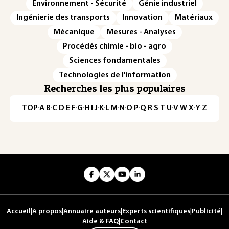
Environnement - Sécurité
Génie industriel
Ingénierie des transports
Innovation
Matériaux
Mécanique
Mesures - Analyses
Procédés chimie - bio - agro
Sciences fondamentales
Technologies de l'information
Recherches les plus populaires
TOP
·
A
·
B
·
C
·
D
·
E
·
F
·
G
·
H
·
I
·
J
·
K
·
L
·
M
·
N
·
O
·
P
·
Q
·
R
·
S
·
T
·
U
·
V
·
W
·
X
·
Y
·
Z
Accueil
|
A propos
|
Annuaire auteurs
|
Experts scientifiques
|
Publicité
|
Aide & FAQ
|
Contact