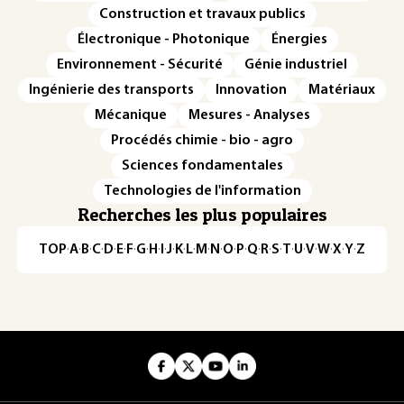
Construction et travaux publics
Électronique - Photonique
Énergies
Environnement - Sécurité
Génie industriel
Ingénierie des transports
Innovation
Matériaux
Mécanique
Mesures - Analyses
Procédés chimie - bio - agro
Sciences fondamentales
Technologies de l'information
Recherches les plus populaires
TOP
·
A
·
B
·
C
·
D
·
E
·
F
·
G
·
H
·
I
·
J
·
K
·
L
·
M
·
N
·
O
·
P
·
Q
·
R
·
S
·
T
·
U
·
V
·
W
·
X
·
Y
·
Z