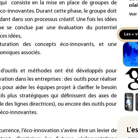
n qui consiste en la mise en place de groupes de
pla
éco-innovantes. Durant cette phase, le groupe doit
aux
Voir
idant dans son processus créatif. Une fois les idées
Cani
pe se conclue par une évaluation du potentiel
la 
Les + v
ces idées,
au 
uration des concepts éco-innovants, et une
Véh
omiques associés.
la 
hom
 d’outils et méthodes ont été développés pour
Iris
ion dans les entreprises : des outils pour réaliser
d'e
 pour aider les équipes projet à clarifier le besoin
con
ls plus stratégiques qui définissent des axes de
Le 
e des lignes directrices), ou encore des outils pour
l'e
 éco-innovantes.
La 
att
L'e
urrence, l’éco-innovation s’avère être un levier de