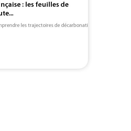
ançaise : les feuilles de
te...
prendre les trajectoires de décarbonation de neuf filières cl