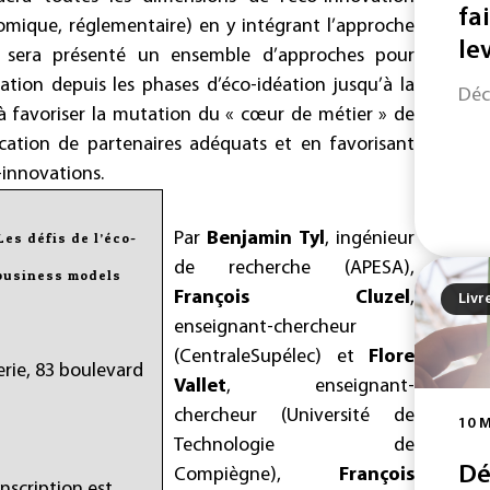
fa
onomique, réglementaire) en y intégrant l’approche
le
. Il sera présenté un ensemble d’approches pour
ation depuis les phases d’éco-idéation jusqu’à la
Déc
à favoriser la mutation du « cœur de métier » de
fication de partenaires adéquats et en favorisant
-innovations.
Par
Benjamin Tyl
, ingénieur
es défis de l’éco-
de recherche (APESA),
 business models
François Cluzel
,
Livr
enseignant-chercheur
(CentraleSupélec) et
Flore
erie, 83 boulevard
Vallet
, enseignant-
chercheur (Université de
10 
Technologie de
Dé
Compiègne),
François
inscription est