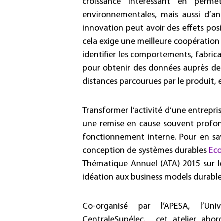
croissance intéressant en permet
environnementales, mais aussi d’antic
innovation peut avoir des effets posi
cela exige une meilleure coopération
identifier les comportements, fabrica
pour obtenir des données auprès des 
distances parcourues par le produit, e
Transformer l‘activité d‘une entrepri
une remise en cause souvent profo
fonctionnement interne. Pour en savo
conception de systèmes durables
Ec
Thématique Annuel (ATA) 2015 sur le 
idéation aux business models durable
Co-organisé par l’APESA, l’U
CentraleSupélec, cet atelier abor