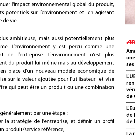
inuer l’impact environnemental global du produit,
ts potentiels sur l’environnement et en agissant
 de vie.
lus ambitieuse, mais aussi potentiellement plus
rme. L‘environnement y est perçu comme une
Ama
 de l‘entreprise. L‘environnement n‘est plus
une
ent du produit lui-même mais au développement
ses
se en place d‘un nouveau modèle économique de
L'U
ise sur la valeur ajoutée pour l’utilisateur et vise
ren
offre qui peut être un produit ou une combinaison
vér
de 
L'E
 généralement par une étape :
de 
er la stratégie de l’entreprise, et définir un profil
de l
n produit/service référence,
La 