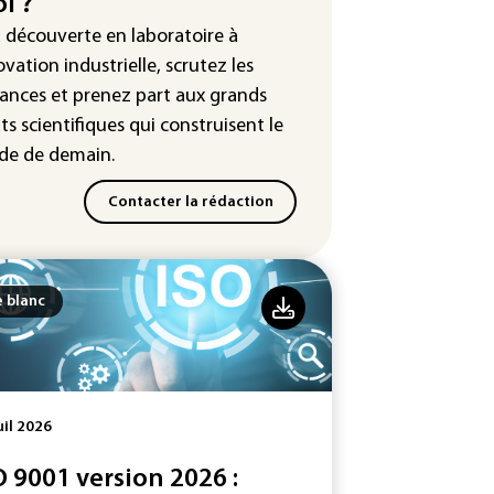
i ?
tour en force" progressif de la
leur dans les prochains jours en
a découverte en laboratoire à
nce
ovation industrielle, scrutez les
ances
et prenez part aux
grands
ts scientifiques
qui construisent le
e de demain.
Contacter la rédaction
e blanc
uil 2026
O 9001 version 2026 :