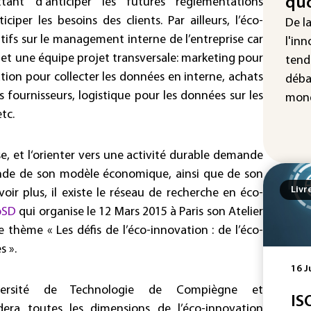
quo
tant d’anticiper les futures réglementations
"Re
iper les besoins des clients. Par ailleurs, l’éco-
cha
De l
Fra
tifs sur le management interne de l’entreprise car
l'inn
 et une équipe projet transversale: marketing pour
tend
tion pour collecter les données en interne, achats
déba
fournisseurs, logistique pour les données sur les
mond
tc.
se, et l‘orienter vers une activité durable demande
nde de son modèle économique, ainsi que de son
Livr
ir plus, il existe le réseau de recherche en éco-
oSD
qui organise le 12 Mars 2015 à Paris son Atelier
thème « Les défis de l’éco-innovation : de l’éco-
s ».
16 J
niversité de Technologie de Compiègne et
IS
dera toutes les dimensions de l’éco-innovation