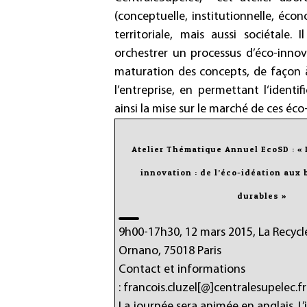
(conceptuelle, institution­nelle, éc
territoriale, mais aussi sociétale
orchestrer un processus d’éco-innov
maturation des concepts, de façon 
l’entreprise, en permettant l‘identi
ainsi la mise sur le marché de ces éco
Atelier Thématique Annuel EcoSD : « L
innovation : de l’éco-idéation aux
durables »
9h00-17h30, 12 mars 2015, La Recycl
Ornano, 75018 Paris
Contact et informations
: francois.cluzel[@]centralesupelec.fr
La journée sera animée en anglais. L’