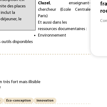
Cluzel
, enseignant-
fr
mite des places
chercheur (Ecole Centrale
rou
 inclut la
Paris)
-déjeuner, le
Com
Et aussi dans les
ressources documentaires :
Environnement
 outils disponibles
 très fort mais illisible
e
e
Éco-conception
Innovation