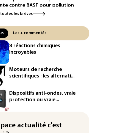
inte contre BASF pour pollution
 PFAS
 toutes les brèves
cule: à l'arrêt depuis fin juillet,
centrale de Golfech reconnectée
us
Les + commentés
réseau
8 réactions chimiques
icules de livraison autonomes:
incroyables
France ouvre la voie à leur
ologation
Moteurs de recherche
³: Eutelsat investira 3,4 milliards
scientifiques : les alternati...
uros dans la future
stellation européenne
Dispositifs anti-ondes, vraie
magazine VSD racheté par
protection ou vraie...
ntrepreneur Vianney d'Alançon
production française de maïs
endue au plus bas depuis 1980
space actualité c'est