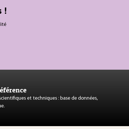
 !
ité
référence
 scientifiques et techniques : base de données,
ue.