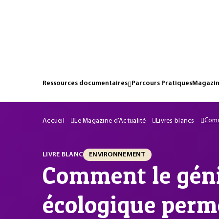
Ressources documentaires
Parcours Pratiques
Magazin
Comm
Accueil
Le Magazine d'Actualité
Livres blancs
LIVRE BLANC
ENVIRONNEMENT
Comment le gén
écologique perme