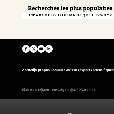
Recherches les plus populaires
·
·
·
·
·
·
·
·
·
·
·
·
·
·
·
·
·
·
·
·
·
·
·
·
·
·
TOP
A
B
C
D
E
F
G
H
I
J
K
L
M
N
O
P
Q
R
S
T
U
V
W
X
Y
Z
Accueil
|
A propos
|
Annuaire auteurs
|
Experts scientifiques
Plan du site
|
Mentions Légales
|
RGPD
|
Cookies