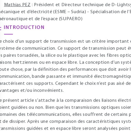
Mathias PEZ
: Président et Directeur technique de D-Lightsys
écanique et d’électricité (ESME – Sudria) - Spécialisation de l
’aéronautique et de l’espace (SUPAERO)
INTRODUCTION
e choix d’un support de transmission est un critère important
ystème de communication. Ce support de transmission peut être
es paires torsadées, la silice ou le plastique avec les fibres opti
iaisons hertziennes ou en espace libre. La conception d’un s
oute chose, par la définition des performances que doit avoir 
ommunication, bande passante et immunité électromagnétiqu
aractérisent ces supports. Cependant le choix n’est pas aisé de
vantages et/ou inconvénients.
e présent article s’attache à la comparaison des liaisons électri
oient guidées ou non. Bien que les transmissions optiques so
omaines des télécommunications, elles souffrent de certains pr
t de dissiper. Après une comparaison des caractéristiques sys
ransmissions guidées et en espace libre seront analysées point