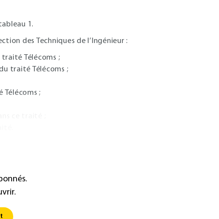
e tableau
1
.
ection des Techniques de l’Ingénieur :
 traité Télécoms ;
 du traité Télécoms ;
té Télécoms ;
ns ce traité ;
ité.
abonnés.
vrir.
t