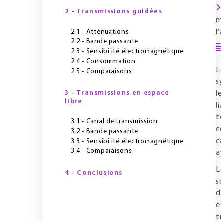
2 - Transmissions guidées
m
2.1 - Atténuations
l
2.2 - Bande passante
2.3 - Sensibilité électromagnétique
2.4 - Consommation
L
2.5 - Comparaisons
s
3 - Transmissions en espace
l
libre
l
t
3.1 - Canal de transmission
c
3.2 - Bande passante
c
3.3 - Sensibilité électromagnétique
3.4 - Comparaisons
a
L
4 - Conclusions
s
d
e
t