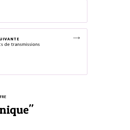
S
UIVANTE
s de transmissions
FRE
nique
"