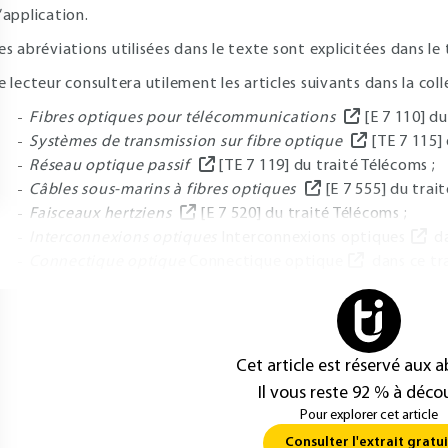
’application.
es abréviations utilisées dans le texte sont explicitées dans l
e lecteur consultera utilement les articles suivants dans la coll
Fibres optiques pour télécommunications
[E 7 110] du
Systèmes de transmission sur fibre optique
[TE 7 115]
Réseau optique passif
[TE 7 119] du traité Télécoms ;
Câbles sous-marins à fibres optiques
[E 7 555] du trai
Faisceaux hertziens
[E 7 520] du traité Télécoms ;
Interconnexions optiques
Interconnexions optiques
da
Connectique optique
Connectique optique
dans ce tra
Cet article est réservé aux 
Il vous reste 92 % à décou
Pour explorer cet article
Consulter l'extrait gratui