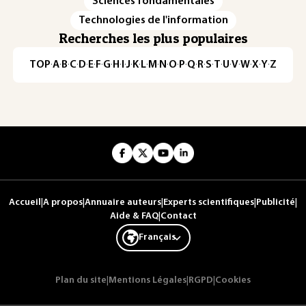
Sciences fondamentales
Technologies de l'information
Recherches les plus populaires
TOP
·
A
·
B
·
C
·
D
·
E
·
F
·
G
·
H
·
I
·
J
·
K
·
L
·
M
·
N
·
O
·
P
·
Q
·
R
·
S
·
T
·
U
·
V
·
W
·
X
·
Y
·
Z
Accueil
|
A propos
|
Annuaire auteurs
|
Experts scientifiques
|
Publicité
|
Aide & FAQ
|
Contact
Français
Plan du site
|
Mentions Légales
|
RGPD
|
Cookies