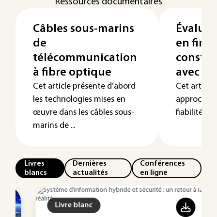
Ressources documentaires
Câbles sous-marins
Évaluati
de
en fin d
télécommunication
constell
à fibre optique
avec Alt
Cet article présente d’abord
Cet article
les technologies mises en
approche po
œuvre dans les câbles sous-
fiabilité et 
marins de ...
Livres
Dernières
Conférences
blancs
actualités
en ligne
Livre blanc