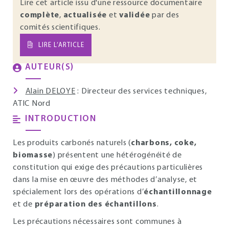
Lire cet article issu d'une ressource documentaire
complète
,
actualisée
et
validée
par des
comités scientifiques.
LIRE L’ARTICLE
AUTEUR(S)
Alain DELOYE
: Directeur des services techniques,
ATIC Nord
INTRODUCTION
Les produits carbonés naturels (
charbons, coke,
biomasse
) présentent une hétérogénéité de
constitution qui exige des précautions particulières
dans la mise en œuvre des méthodes d’analyse, et
spécialement lors des opérations d’
échantillonnage
et de
préparation des échantillons
.
Les précautions nécessaires sont communes à