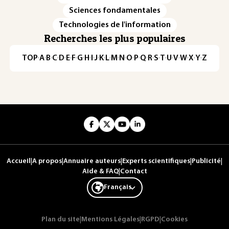
Sciences fondamentales
Technologies de l'information
Recherches les plus populaires
TOP
·
A
·
B
·
C
·
D
·
E
·
F
·
G
·
H
·
I
·
J
·
K
·
L
·
M
·
N
·
O
·
P
·
Q
·
R
·
S
·
T
·
U
·
V
·
W
·
X
·
Y
·
Z
Accueil
|
A propos
|
Annuaire auteurs
|
Experts scientifiques
|
Publicité
|
Aide & FAQ
|
Contact
Français
Plan du site
|
Mentions Légales
|
RGPD
|
Cookies