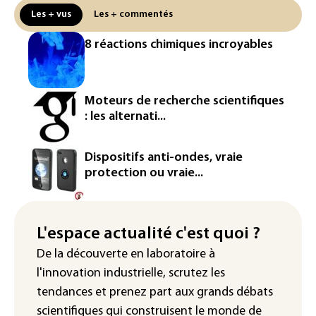
réseau
Les + vus
Les + commentés
Véhicules de livraison autonomes: la
8 réactions chimiques incroyables
France ouvre la voie à leur
homologation
Iris³: Eutelsat investira 3,4 milliards
Moteurs de recherche scientifiques
d'euros dans la future constellation
: les alternati...
européenne
Le magazine VSD racheté par
Dispositifs anti-ondes, vraie
l'entrepreneur Vianney d'Alançon
protection ou vraie...
La production française de maïs
attendue au plus bas depuis 1980
L'espace actualité c'est quoi ?
"Retour en force" progressif de la
De la découverte en laboratoire à
chaleur dans les prochains jours en
l'innovation industrielle, scrutez les
France
tendances
et prenez part aux
grands débats
scientifiques
qui construisent le monde de