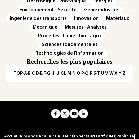
Électronique - Photonique
Énergies
Environnement - Sécurité
Génie industriel
Ingénierie des transports
Innovation
Matériaux
Mécanique
Mesures - Analyses
Procédés chimie - bio - agro
Sciences fondamentales
Technologies de l'information
Recherches les plus populaires
TOP
·
A
·
B
·
C
·
D
·
E
·
F
·
G
·
H
·
I
·
J
·
K
·
L
·
M
·
N
·
O
·
P
·
Q
·
R
·
S
·
T
·
U
·
V
·
W
·
X
·
Y
·
Z
Accueil
|
A propos
|
Annuaire auteurs
|
Experts scientifiques
|
Publicité
|