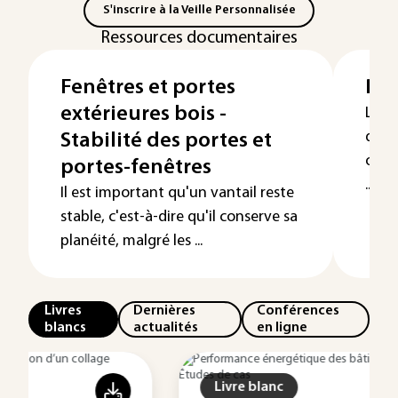
S'inscrire à la Veille Personnalisée
Ressources documentaires
Fenêtres et portes
Par
extérieures bois -
Le p
de s
Stabilité des portes et
ou p
portes-fenêtres
...
Il est important qu'un vantail reste
stable, c'est-à-dire qu'il conserve sa
planéité, malgré les ...
Livres
Dernières
Conférences
blancs
actualités
en ligne
Livre blanc