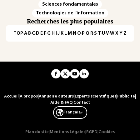
Sciences fondamentales
Technologies de l'information
Recherches les plus populaires
TOP
·
A
·
B
·
C
·
D
·
E
·
F
·
G
·
H
·
I
·
J
·
K
·
L
·
M
·
N
·
O
·
P
·
Q
·
R
·
S
·
T
·
U
·
V
·
W
·
X
·
Y
·
Z
Accueil
|
A propos
|
Annuaire auteurs
|
Experts scientifiques
|
Publicité
|
Aide & FAQ
|
Contact
Français
Plan du site
|
Mentions Légales
|
RGPD
|
Cookies