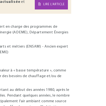
actualisée
et
LIRE L’ARTICLE
pert en charge des programmes de
l'énergie (ADEME), Département Énergies
s arts et métiers (ENSAM) - Ancien expert
DEME)
chaleur à « basse température », comme
rir des besoins de chauffage et/ou de
ant au début des années 1980, après le
siles. Pendant quelques années, le nombre
ncipalement l'air ambiant comme source