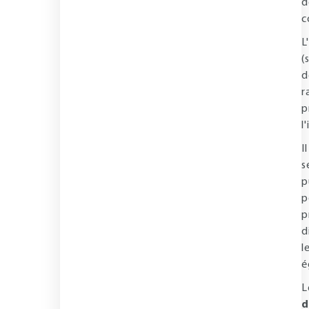
d
c
L
(
d
r
p
l
I
s
p
p
p
d
l
é
L
d