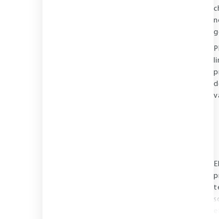
c
n
g
P
l
p
d
v
E
p
t
s
e