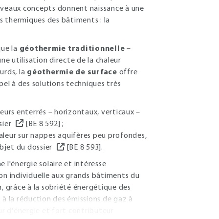
ouveaux concepts donnent naissance à une
es thermiques des bâtiments : la
que la
géothermie traditionnelle
–
ne utilisation directe de la chaleur
urds, la
géothermie de surface
offre
el à des solutions techniques très
eurs enterrés – horizontaux, verticaux –
sier
[BE 8 592] ;
leur sur nappes aquifères peu profondes,
objet du dossier
[BE 8 593].
 l'énergie solaire et intéresse
son individuelle aux grands bâtiments du
in, grâce à la sobriété énergétique des
 à la réduction des émissions de gaz à
r d'énergie et fort contributeur