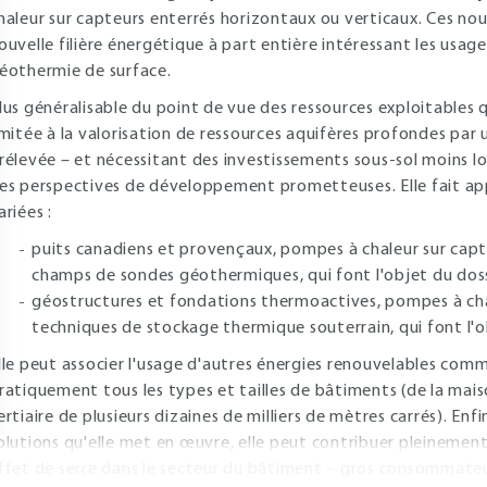
haleur sur capteurs enterrés horizontaux ou verticaux. Ces n
ouvelle filière énergétique à part entière intéressant les usag
éothermie de surface.
lus généralisable du point de vue des ressources exploitables 
imitée à la valorisation de ressources aquifères profondes par u
rélevée – et nécessitant des investissements sous-sol moins lo
es perspectives de développement prometteuses. Elle fait app
ariées :
puits canadiens et provençaux, pompes à chaleur sur capt
champs de sondes géothermiques, qui font l'objet du dos
géostructures et fondations thermoactives, pompes à cha
techniques de stockage thermique souterrain, qui font l'
lle peut associer l'usage d'autres énergies renouvelables comme
ratiquement tous les types et tailles de bâtiments (de la mai
ertiaire de plusieurs dizaines de milliers de mètres carrés). Enf
olutions qu'elle met en œuvre, elle peut contribuer pleinement
ffet de serre dans le secteur du bâtiment – gros consommateu