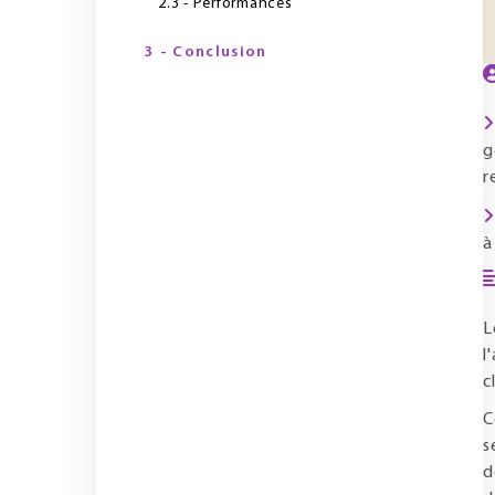
2.3 - Performances
3 - Conclusion
g
r
à
L
l
c
C
s
d