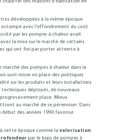
ur chauffer des maisons d'habitation en
autres développées à la même époque
te estompé avec l'effondrement du coût
uscité par les pompes à chaleur avait
avec la mise sur le marché de certains
s qui ont fini par porter atteinte à
le marché des pompes à chaleur dans le
où sont mises en place des politiques
é sur les produits et leurs installations
rts techniques déployés, de nouveaux
t progressivement place. Mieux
ettront au marché de se pérenniser. Dans
 au début des années 1990 favorise
.
t à cette époque comme la
valorisation
 profondeur
par le biais de pompes à