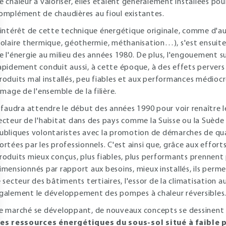
e chaleur à valoriser, elles étaient généralement installées po
omplément de chaudières au fioul existantes.
'intérêt de cette technique énergétique originale, comme d'
solaire thermique, géothermie, méthanisation…), s'est ensui
e l'énergie au milieu des années 1980. De plus, l'engouement s
apidement conduit aussi, à cette époque, à des effets pervers 
roduits mal installés, peu fiables et aux performances médiocre
'image de l'ensemble de la filière.
l faudra attendre le début des années 1990 pour voir renaître 
ecteur de l'habitat dans des pays comme la Suisse ou la Suède 
ubliques volontaristes avec la promotion de démarches de qualit
ortées par les professionnels. C'est ainsi que, grâce aux effo
roduits mieux conçus, plus fiables, plus performants prennen
imensionnés par rapport aux besoins, mieux installés, ils perm
e secteur des bâtiments tertiaires, l'essor de la climatisation
galement le développement des pompes à chaleur réversibles
e marché se développant, de nouveaux concepts se dessinen
es ressources énergétiques du sous-sol situé à faible