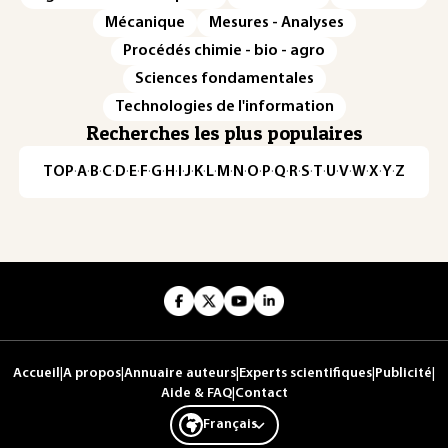
Mécanique
Mesures - Analyses
Procédés chimie - bio - agro
Sciences fondamentales
Technologies de l'information
Recherches les plus populaires
TOP
·
A
·
B
·
C
·
D
·
E
·
F
·
G
·
H
·
I
·
J
·
K
·
L
·
M
·
N
·
O
·
P
·
Q
·
R
·
S
·
T
·
U
·
V
·
W
·
X
·
Y
·
Z
Accueil
|
A propos
|
Annuaire auteurs
|
Experts scientifiques
|
Publicité
|
Aide & FAQ
|
Contact
Français