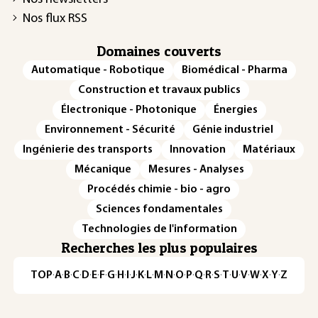
Nos flux RSS
Domaines couverts
Automatique - Robotique
Biomédical - Pharma
Construction et travaux publics
Électronique - Photonique
Énergies
Environnement - Sécurité
Génie industriel
Ingénierie des transports
Innovation
Matériaux
Mécanique
Mesures - Analyses
Procédés chimie - bio - agro
Sciences fondamentales
Technologies de l'information
Recherches les plus populaires
TOP
·
A
·
B
·
C
·
D
·
E
·
F
·
G
·
H
·
I
·
J
·
K
·
L
·
M
·
N
·
O
·
P
·
Q
·
R
·
S
·
T
·
U
·
V
·
W
·
X
·
Y
·
Z