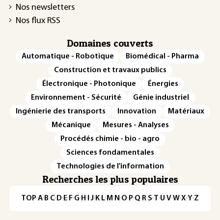
Nos newsletters
Nos flux RSS
Domaines couverts
Automatique - Robotique
Biomédical - Pharma
Construction et travaux publics
Électronique - Photonique
Énergies
Environnement - Sécurité
Génie industriel
Ingénierie des transports
Innovation
Matériaux
Mécanique
Mesures - Analyses
Procédés chimie - bio - agro
Sciences fondamentales
Technologies de l'information
Recherches les plus populaires
TOP
·
A
·
B
·
C
·
D
·
E
·
F
·
G
·
H
·
I
·
J
·
K
·
L
·
M
·
N
·
O
·
P
·
Q
·
R
·
S
·
T
·
U
·
V
·
W
·
X
·
Y
·
Z