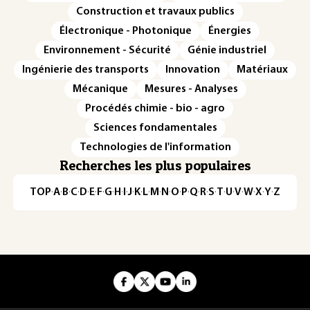
Construction et travaux publics
Électronique - Photonique
Énergies
Environnement - Sécurité
Génie industriel
Ingénierie des transports
Innovation
Matériaux
Mécanique
Mesures - Analyses
Procédés chimie - bio - agro
Sciences fondamentales
Technologies de l'information
Recherches les plus populaires
TOP
·
A
·
B
·
C
·
D
·
E
·
F
·
G
·
H
·
I
·
J
·
K
·
L
·
M
·
N
·
O
·
P
·
Q
·
R
·
S
·
T
·
U
·
V
·
W
·
X
·
Y
·
Z