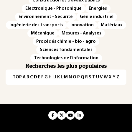
Construction et travaux publics
Électronique - Photonique
Énergies
Environnement - Sécurité
Génie industriel
Ingénierie des transports
Innovation
Matériaux
Mécanique
Mesures - Analyses
Procédés chimie - bio - agro
Sciences fondamentales
Technologies de l'information
Recherches les plus populaires
TOP
·
A
·
B
·
C
·
D
·
E
·
F
·
G
·
H
·
I
·
J
·
K
·
L
·
M
·
N
·
O
·
P
·
Q
·
R
·
S
·
T
·
U
·
V
·
W
·
X
·
Y
·
Z