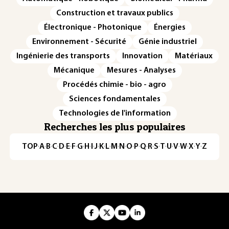
Construction et travaux publics
Électronique - Photonique
Énergies
Environnement - Sécurité
Génie industriel
Ingénierie des transports
Innovation
Matériaux
Mécanique
Mesures - Analyses
Procédés chimie - bio - agro
Sciences fondamentales
Technologies de l'information
Recherches les plus populaires
TOP
·
A
·
B
·
C
·
D
·
E
·
F
·
G
·
H
·
I
·
J
·
K
·
L
·
M
·
N
·
O
·
P
·
Q
·
R
·
S
·
T
·
U
·
V
·
W
·
X
·
Y
·
Z