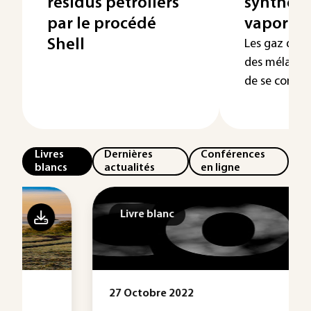
résidus pétroliers
synthèse
par le procédé
vaporef
Shell
Les gaz de s
des mélange
de se combine
Livres
Dernières
Conférences
blancs
actualités
en ligne
Livre blanc
27 Octobre 2022