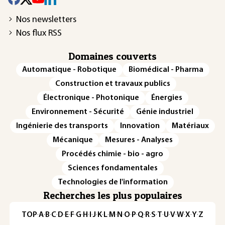
Nos newsletters
Nos flux RSS
Domaines couverts
Automatique - Robotique
Biomédical - Pharma
Construction et travaux publics
Électronique - Photonique
Énergies
Environnement - Sécurité
Génie industriel
Ingénierie des transports
Innovation
Matériaux
Mécanique
Mesures - Analyses
Procédés chimie - bio - agro
Sciences fondamentales
Technologies de l'information
Recherches les plus populaires
TOP
·
A
·
B
·
C
·
D
·
E
·
F
·
G
·
H
·
I
·
J
·
K
·
L
·
M
·
N
·
O
·
P
·
Q
·
R
·
S
·
T
·
U
·
V
·
W
·
X
·
Y
·
Z