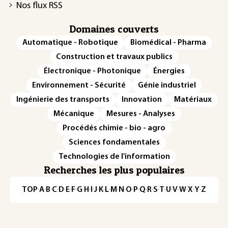
Nos flux RSS
Domaines couverts
Automatique - Robotique
Biomédical - Pharma
Construction et travaux publics
Électronique - Photonique
Énergies
Environnement - Sécurité
Génie industriel
Ingénierie des transports
Innovation
Matériaux
Mécanique
Mesures - Analyses
Procédés chimie - bio - agro
Sciences fondamentales
Technologies de l'information
Recherches les plus populaires
TOP
·
A
·
B
·
C
·
D
·
E
·
F
·
G
·
H
·
I
·
J
·
K
·
L
·
M
·
N
·
O
·
P
·
Q
·
R
·
S
·
T
·
U
·
V
·
W
·
X
·
Y
·
Z