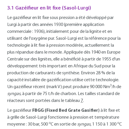
3.1 Gazéifieur en lit fixe (Sasol-Lurgi)
Le gazéifieur en lit fixe sous pression a été développé par
Lurgi à partir des années 1930 (première application
commerciale : 1936), initialement pour de la lignite et en
utilisant de l'oxygène pur. Sasol-Lurgi est la référence pour la
technologie à lit fixe à pression modérée, actuellement la
plus répandue dans le monde. Appliquée dès 1940 en Europe
Centrale sur des lignites, elle a bénéficié à partir de 1955 d'un
développement très important en Afrique du Sud pour la
production de carburants de synthèse. Environ 28 % de la
capacité installée de gazéification utilise cette technologie.
3
Un gazéifieur récent (mark V) peut produire 90 000 Nm
/h de
syngas
, à partir de 75 t/h de charbon. Les tailles standard de
réacteurs sont portées dans le tableau
7
.
Le gazéifieur
FBGG (Fixed Bed Grate Gasifier)
à lit fixe et
à grille de Sasol-Lurgi fonctionne à pression et température
o
o
moyenne : 30 bar, 500
C en sortie de
syngas
, 1 150 à 1 300
C