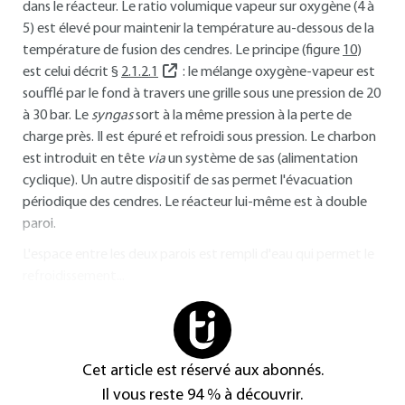
dans le réacteur. Le ratio volumique vapeur sur oxygène (4 à
5) est élevé pour maintenir la température au-dessous de la
température de fusion des cendres. Le principe (figure
10
)
est celui décrit §
2.1.2.1
: le mélange oxygène-vapeur est
soufflé par le fond à travers une grille sous une pression de 20
à 30 bar. Le
syngas
sort à la même pression à la perte de
charge près. Il est épuré et refroidi sous pression. Le charbon
est introduit en tête
via
un système de sas (alimentation
cyclique). Un autre dispositif de sas permet l'évacuation
périodique des cendres. Le réacteur lui-même est à double
paroi.
L'espace entre les deux parois est rempli d'eau qui permet le
refroidissement...
Cet article est réservé aux abonnés.
Il vous reste 94 % à découvrir.