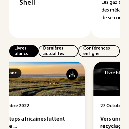
Shell
Les gaz de s
des mélange
de se combine
Livres
Dernières
Conférences
blancs
actualités
en ligne
Livre blanc
27 Octobre 2022
Vers une industrialisation du
recyclage des émissions ...