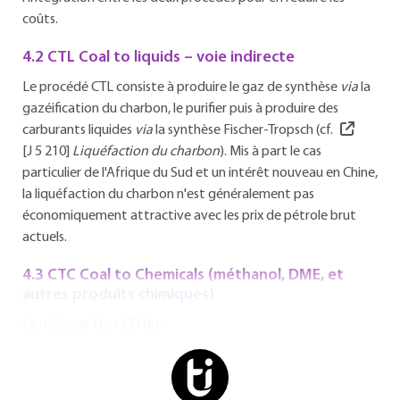
coûts.
4.2 CTL Coal to liquids – voie indirecte
Le procédé CTL consiste à produire le gaz de synthèse
via
la
gazéification du charbon, le purifier puis à produire des
carburants liquides
via
la synthèse Fischer-Tropsch (cf.
[J 5 210]
Liquéfaction du charbon
). Mis à part le cas
particulier de l'Afrique du Sud et un intérêt nouveau en Chine,
la liquéfaction du charbon n'est généralement pas
économiquement attractive avec les prix de pétrole brut
actuels.
4.3 CTC Coal to Chemicals (méthanol, DME, et
autres produits chimiques)
Le mélange H
+ CO du...
2