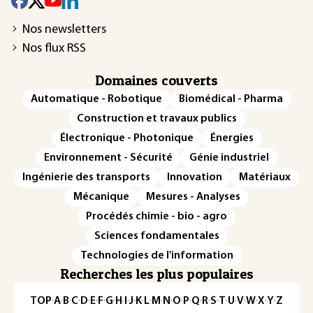
Nos newsletters
Nos flux RSS
Domaines couverts
Automatique - Robotique
Biomédical - Pharma
Construction et travaux publics
Électronique - Photonique
Énergies
Environnement - Sécurité
Génie industriel
Ingénierie des transports
Innovation
Matériaux
Mécanique
Mesures - Analyses
Procédés chimie - bio - agro
Sciences fondamentales
Technologies de l'information
Recherches les plus populaires
TOP
·
A
·
B
·
C
·
D
·
E
·
F
·
G
·
H
·
I
·
J
·
K
·
L
·
M
·
N
·
O
·
P
·
Q
·
R
·
S
·
T
·
U
·
V
·
W
·
X
·
Y
·
Z