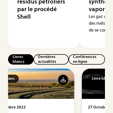
résidus pétroliers
synthèse
par le procédé
vaporef
Shell
Les gaz de s
des mélange
de se combine
Livres
Dernières
Conférences
blancs
actualités
en ligne
Livre blanc
27 Octobre 2022