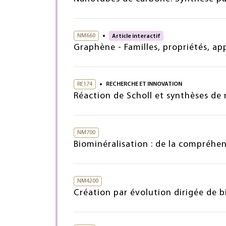
NM660
Article interactif
Graphène - Familles, propriétés, a
RE174
RECHERCHE ET INNOVATION
Réaction de Scholl et synthèses d
NM700
Biominéralisation : de la compréhen
NM4200
Création par évolution dirigée de 