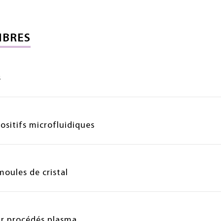
IBRES
s
sitifs microfluidiques
oules de cristal
ar procédés plasma