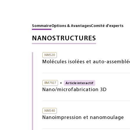
Sommaire
Options & Avantages
Comité d'experts
NANOSTRUCTURES
NM520
Molécules isolées et auto-assemblée
BM7927
Article interactif
Nano/microfabrication 3D
NM540
Nanoimpression et nanomoulage