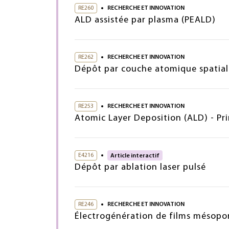
RE260
RECHERCHE ET INNOVATION
ALD assistée par plasma (PEALD)
RE262
RECHERCHE ET INNOVATION
Dépôt par couche atomique spatial
RE253
RECHERCHE ET INNOVATION
Atomic Layer Deposition (ALD) - Pri
E4216
Article interactif
Dépôt par ablation laser pulsé
RE246
RECHERCHE ET INNOVATION
Électrogénération de films mésopor