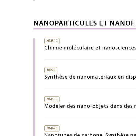
NANOPARTICULES ET NANOF
NM510
Chimie moléculaire et nanoscience
J8070
Synthèse de nanomatériaux en dispo
NM550
Modeler des nano-objets dans des m
NM620
Nanotubes de carbone. Synthèse p