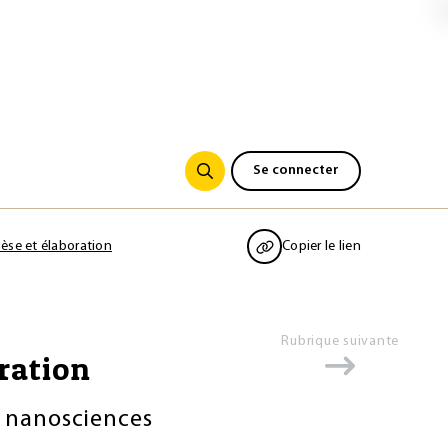
Se connecter
èse et élaboration
Copier le lien
Rubrique suivante
ration
s nanosciences