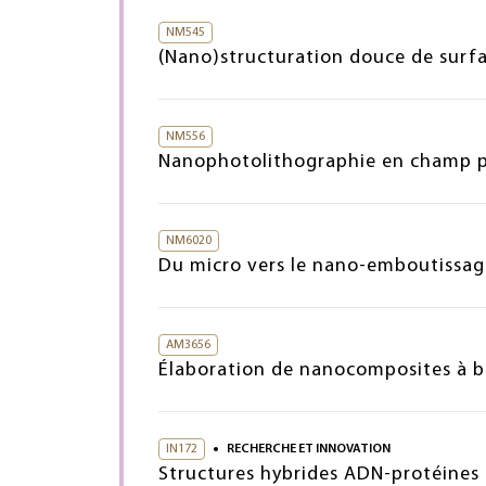
NM545
(Nano)structuration douce de surf
NM556
Nanophotolithographie en champ 
NM6020
Du micro vers le nano-emboutissag
AM3656
Élaboration de nanocomposites à bas
IN172
RECHERCHE ET INNOVATION
Structures hybrides ADN-protéines :