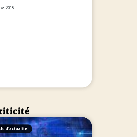
nv. 2015
iticité
cle d'actualité