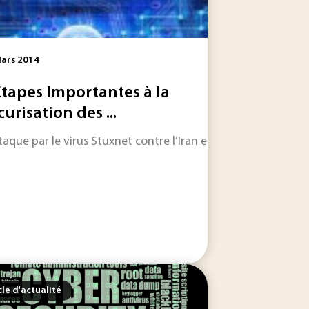
ars 2014
Etapes Importantes à la
curisation des ...
ttaque par le virus Stuxnet contre l’Iran en 2010 a fait pren
 criticité des ressources dans notre stratégie bas carbone..
ts en matière de précision font de la métrologie une science
cle d'actualité