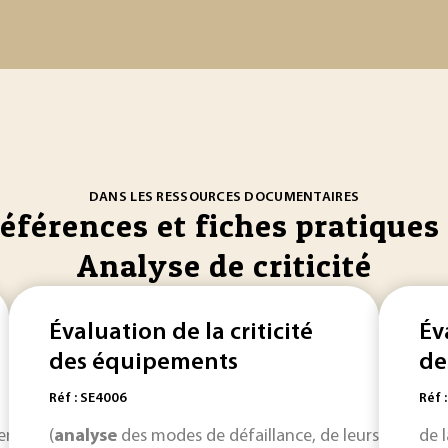
DANS LES RESSOURCES DOCUMENTAIRES
références et fiches pratiques 
Analyse de criticité
Évaluation de la criticité
Év
des équipements
de
Réf : SE4006
Réf 
ments industriels représente des enjeux stratégiques... pou
(
analyse
des modes de défaillance, de leurs effets et
de 