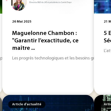
26 Mai 2025
21 M
Maguelonne Chambon :
5 
"Garantir l’exactitude, ce
Sé
maître ...
L’a
pgemini Invent, alarme sur l’urgence de prendre en compte la
Les progrès technologiques et les besoins grandissan
Article d'actualité
Arti