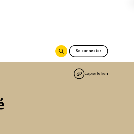
Se connecter
Copier le lien
é