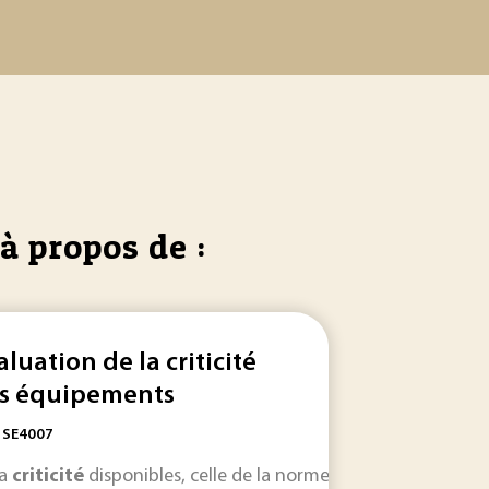
à propos de :
aluation de la criticité
s équipements
: SE4007
r les
 de leur
la
criticité
analyses
criticité
disponibles, celle de la norme CEI 60812 IEC – NF
des risques industriels et la détermination des
) qui a vu le jour le 10 septembre... la
critic