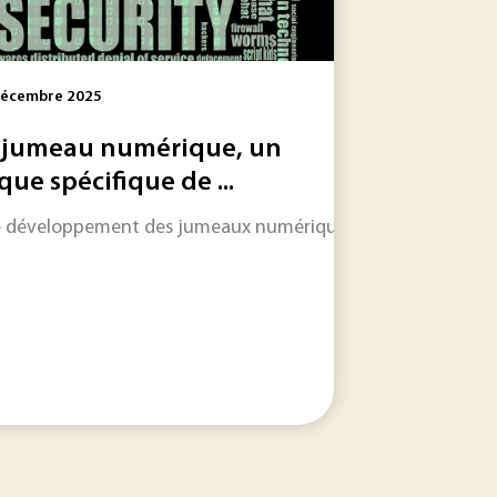
Décembre 2025
 jumeau numérique, un
sque spécifique de ...
le développement des jumeaux numériques dans les usines perm
s critiques. Une récente étude de l’Ademe pointe les fragi
ébat public dès que la chaîne d’approvisionnement se tend, qu