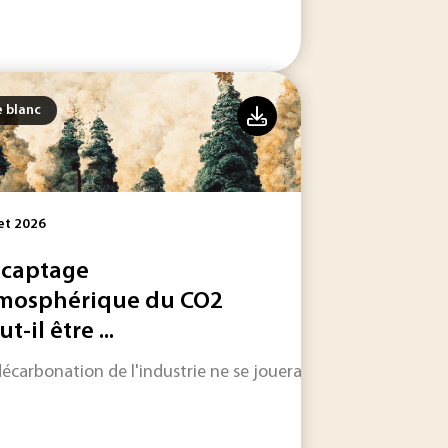
e blanc
let 2026
 captage
mosphérique du CO2
t-il être ...
filières clés : un panorama inédit des défis technologiques,
nce.
décarbonation de l'industrie ne se jouera pas uniquement su