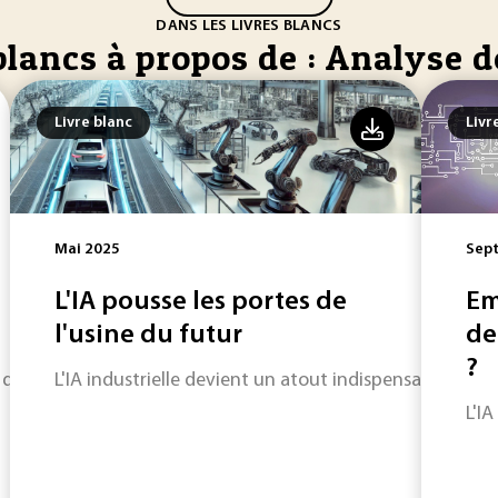
DANS LES LIVRES BLANCS
blancs à propos de : Analyse d
Livre blanc
Livr
Mai 2025
Sep
L'IA pousse les portes de
Em
l'usine du futur
de
?
é des déchets plastiques produits composés de polymères et d
L'IA industrielle devient un atout indispensable pour
L'I