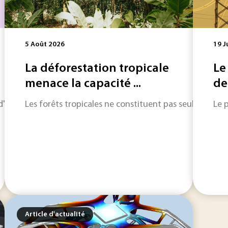
5 Août 2026
19 J
La déforestation tropicale
Le
menace la capacité ...
de
horizon sur les informations qui feront l'actualité industriel
Les forêts tropicales ne constituent pas seulement d
Le 
Article d'actualité