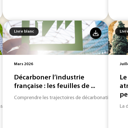
Livre blanc
Livr
Mars 2026
Juil
Décarboner l’industrie
Le
française : les feuilles de ...
at
peu
Comprendre les trajectoires de décarbonation de neuf 
sforment les stratégies industrielles et énergétiques en Fra
La 