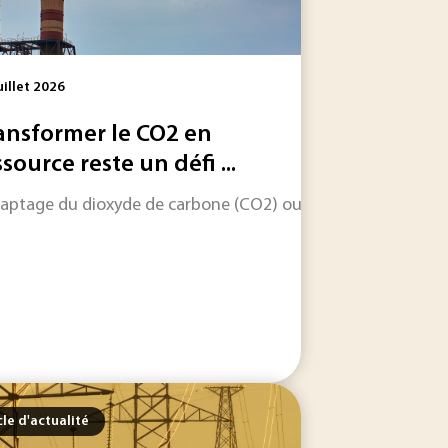
uillet 2026
ansformer le CO2 en
ssource reste un défi ...
ar l'Union européenne à Grapheal pour développer un capteur 
captage du dioxyde de carbone (CO2) ouvre une voie industri
r les entreprises, l’enjeu n’est plus seulement de...
cle d'actualité