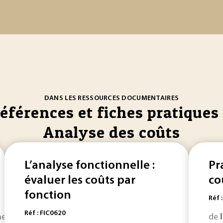
DANS LES RESSOURCES DOCUMENTAIRES
références et fiches pratiques 
Analyse des coûts
L’analyse fonctionnelle :
Pr
évaluer les coûts par
coû
fonction
Réf 
Réf : FIC0620
une
analyse
très fine des
coûts
. Par exemple... des marges su
de