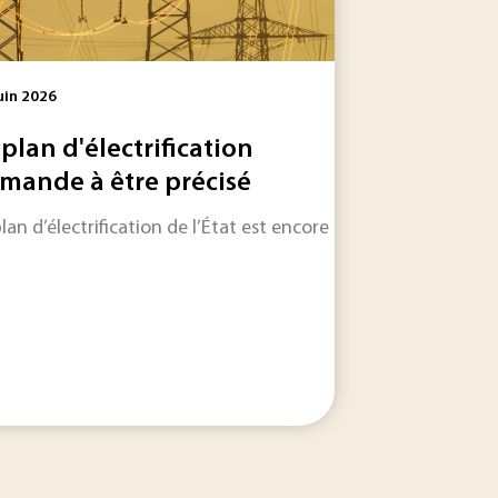
uin 2026
 plan d'électrification
mande à être précisé
le dans les jours et les semaines à venir.
es réservoirs de carbone. Leur biodiversité forme aussi une 
plan d’électrification de l’État est encore à préciser sur bi