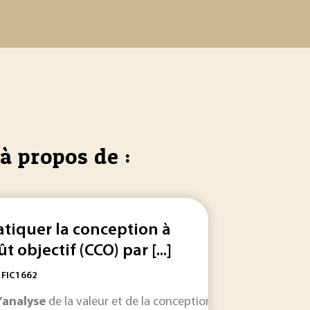
à propos de :
atiquer la conception à
t objectif (CCO) par [...]
: FIC1662
r
l’analyse
coûts
variables, et le résultat global de la période est
de la valeur et de la conception à
coût
objectif, il
anal