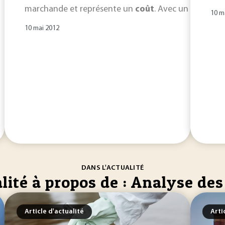
marchande et représente un
coût
. Avec un tableau 
10 m
10 mai 2012
DANS L'ACTUALITÉ
lité à propos de : Analyse des
Article d'actualité
Arti