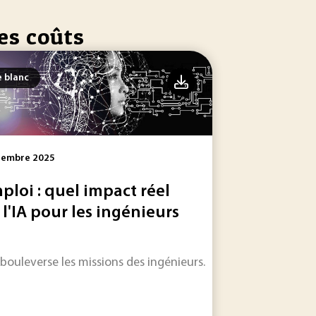
es coûts
e blanc
tembre 2025
ploi : quel impact réel
 l'IA pour les ingénieurs
'additifs, n'a pas été correctement gérée, posant ainsi...
 améliorer les performances des usines.
A bouleverse les missions des ingénieurs.