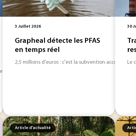
3 Juillet 2026
30 J
Grapheal détecte les PFAS
Tr
en temps réel
re
2,5 millions d'euros : c'est la subvention accordée p
Le 
mais dans sa phase la plus délicate, celle de l’usage réel. Pou
Article d'actualité
Arti