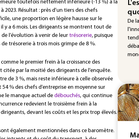
att
 demeure toutefois nettement inférieure (-13 %) à la
L'e
2023. Résultat : près d’un tiers des chefs
quo
"Re
ficile, une proportion en légère hausse sur le
cha
De l
 il y a 6 mois. Les dirigeants se montrent tout de
Fra
l'inn
de l’évolution à venir de leur
trésorerie
, puisque
tend
s de trésorerie à trois mois grimpe de 8 %.
déba
mond
t comme le premier frein à la croissance des
 citée par la moitié des dirigeants de l’enquête.
re de 3 %, mais reste inférieure à celle observée
ait 54 % des chefs d’entreprise en moyenne sur
ne le manque actuel de
débouchés
, qui continue
ncurrence redevient le troisième frein à la
rigeants, devant les coûts et les prix trop élevés.
 sont également mentionnées dans ce baromètre.
Ma