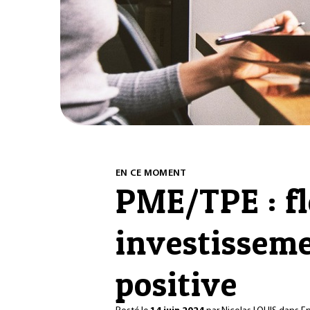
EN CE MOMENT
PME/TPE : f
investisseme
positive