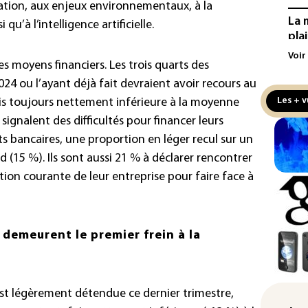
vation, aux enjeux environnementaux, à la
La 
 qu’à l’intelligence artificielle.
pla
aux
Voir
les moyens financiers. Les trois quarts des
Cani
024 ou l’ayant déjà fait devraient avoir recours au
la 
Les + v
is toujours nettement inférieure à la moyenne
au 
signalent des difficultés pour financer leurs
Véh
s bancaires, une proportion en léger recul sur un
la 
(15 %). Ils sont aussi 21 % à déclarer rencontrer
hom
tation courante de leur entreprise pour faire face à
Iris
d'e
con
 demeurent le premier frein à la
Le 
l'e
’est légèrement détendue ce dernier trimestre,
La 