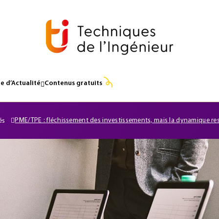
e d’Actualité
Contenus gratuits
PME/TPE : fléchissement des investissements, mais la dynamique res
és