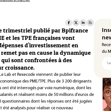
treprises et marchés
 trimestriel publié par Bpifrance
Ins
E et les TPE françaises vont
new
 dépenses d'investissement en
Rece
e remet pas en cause la dynamique
du M
, qui sont confrontées à des
ur croissance.
e Lab et Rexecode viennent de publier leur
 économique des PME/TPE. Plus de 3 200 dirigeants
 ont été interrogés par voie numérique, dont les
alariés et réalisent moins de 50 millions d’euros de
900 questionnaires dont les réponses ont été jugées
t été analysés pour réaliser ce nouveau