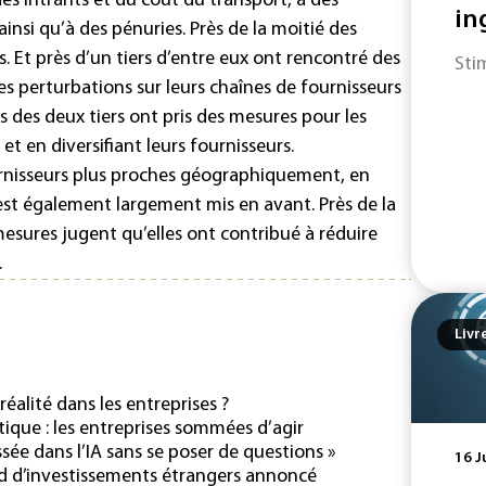
 des intrants et du coût du transport, à des
in
 ainsi qu’à des pénuries. Près de la moitié des
. Et près d’un tiers d’entre eux ont rencontré des
Sti
s perturbations sur leurs chaînes de fournisseurs
s des deux tiers ont pris des mesures pour les
t en diversifiant leurs fournisseurs.
rnisseurs plus proches géographiquement, en
st également largement mis en avant. Près de la
mesures jugent qu’elles ont contribué à réduire
.
Livr
alité dans les entreprises ?
que : les entreprises sommées d’agir
ssée dans l’IA sans se poser de questions »
16 J
d d’investissements étrangers annoncé