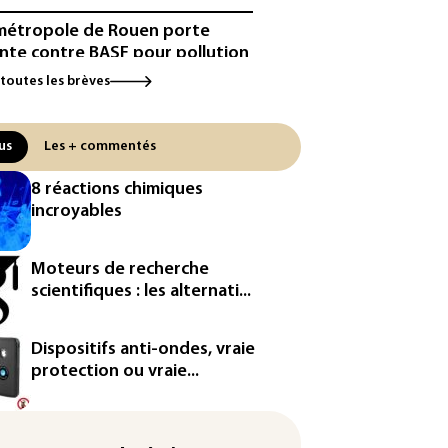
métropole de Rouen porte
inte contre BASF pour pollution
 PFAS
 toutes les brèves
cule: à l'arrêt depuis fin juillet,
centrale de Golfech reconnectée
us
Les + commentés
réseau
8 réactions chimiques
icules de livraison autonomes:
incroyables
France ouvre la voie à leur
ologation
Moteurs de recherche
³: Eutelsat investira 3,4 milliards
scientifiques : les alternati...
uros dans la future
stellation européenne
Dispositifs anti-ondes, vraie
magazine VSD racheté par
protection ou vraie...
ntrepreneur Vianney d'Alançon
production française de maïs