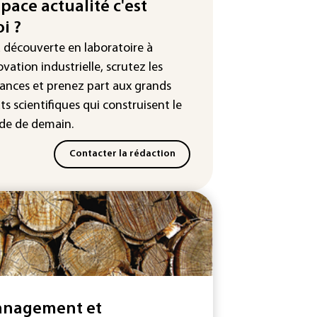
endue au plus bas depuis 1980
space actualité c'est
i ?
tour en force" progressif de la
leur dans les prochains jours en
a découverte en laboratoire à
nce
ovation industrielle, scrutez les
ances
et prenez part aux
grands
ts scientifiques
qui construisent le
e de demain.
Contacter la rédaction
nagement et