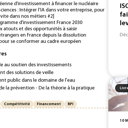
éenne d’investissement à financer le nucléaire
IS
ences : Intégrer l’IA dans votre entreprise, pour
fa
invite dans nos métiers #2]
le
rogramme d’investissement France 2030
x atouts et des opportunités à saisir
Déc
trangers en France depuis la dissolution
e pour se conformer au cadre européen
res
ude au soutien des investissements
nt des solutions de veille
ent public dans le domaine de l'eau
de la prévention - De la théorie à la pratique
Livr
Compétitivité
Financement
BPI
10 