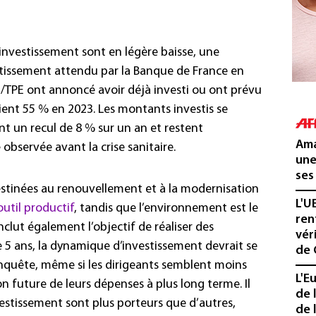
’investissement sont en légère baisse, une
ntissement attendu par la Banque de France en
E/TPE ont annoncé avoir déjà investi ou ont prévu
taient 55 % en 2023. Les montants investis se
ent un recul de 8 % sur un an et restent
Ama
observée avant la crise sanitaire.
une
ses
stinées au renouvellement et à la modernisation
L'U
outil productif
, tandis que l’environnement est le
ren
clut également l’objectif de réaliser des
vér
 5 ans, la dynamique d’investissement devrait se
de 
nquête, même si les dirigeants semblent moins
L'E
ion future de leurs dépenses à plus long terme. Il
de 
estissement sont plus porteurs que d’autres,
de l