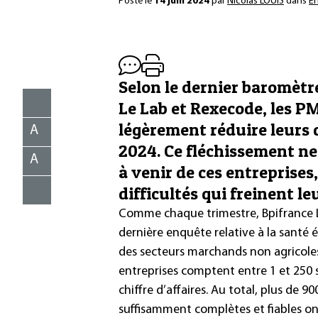
Posté le
14 juin 2024
par
Nicolas LOUIS
dans
En
Selon le dernier baromètre
Le Lab et Rexecode, les PM
légèrement réduire leurs
A
2024. Ce fléchissement n
A
à venir de ces entreprises
difficultés qui freinent le
Comme chaque trimestre, Bpifrance L
dernière enquête relative à la santé
des secteurs marchands non agricoles
entreprises comptent entre 1 et 250 s
chiffre d’affaires. Au total, plus de 
suffisamment complètes et fiables on