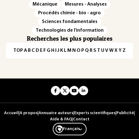
Mécanique
Mesures - Analyses
Procédés chimie - bio - agro
Sciences fondamentales
Technologies de l'information
Recherches les plus populaires
TOP
·
A
·
B
·
C
·
D
·
E
·
F
·
G
·
H
·
I
·
J
·
K
·
L
·
M
·
N
·
O
·
P
·
Q
·
R
·
S
·
T
·
U
·
V
·
W
·
X
·
Y
·
Z
Accueil
|
A propos
|
Annuaire auteurs
|
Experts scientifiques
|
Publicité
|
Aide & FAQ
|
Contact
Français