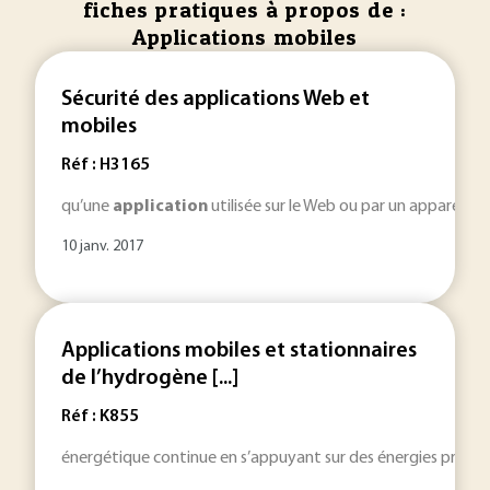
fiches pratiques à propos de :
Applications mobiles
Sécurité des applications Web et
mobiles
Réf : H3165
qu’une
application
utilisée sur le Web ou par un appareil
mo
10 janv. 2017
Applications mobiles et stationnaires
de l’hydrogène [...]
Réf : K855
énergétique continue en s’appuyant sur des énergies primai