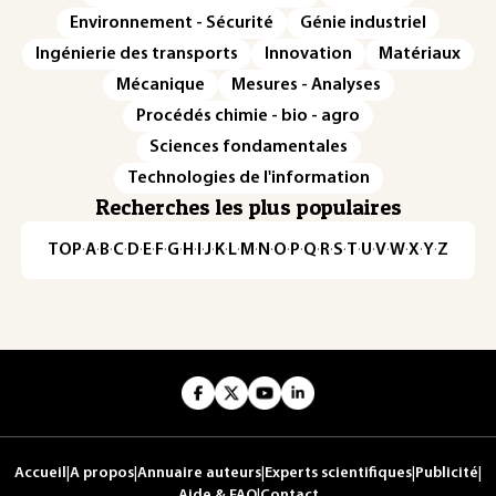
Environnement - Sécurité
Génie industriel
Ingénierie des transports
Innovation
Matériaux
Mécanique
Mesures - Analyses
Procédés chimie - bio - agro
Sciences fondamentales
Technologies de l'information
Recherches les plus populaires
TOP
·
A
·
B
·
C
·
D
·
E
·
F
·
G
·
H
·
I
·
J
·
K
·
L
·
M
·
N
·
O
·
P
·
Q
·
R
·
S
·
T
·
U
·
V
·
W
·
X
·
Y
·
Z
Accueil
|
A propos
|
Annuaire auteurs
|
Experts scientifiques
|
Publicité
|
Aide & FAQ
|
Contact