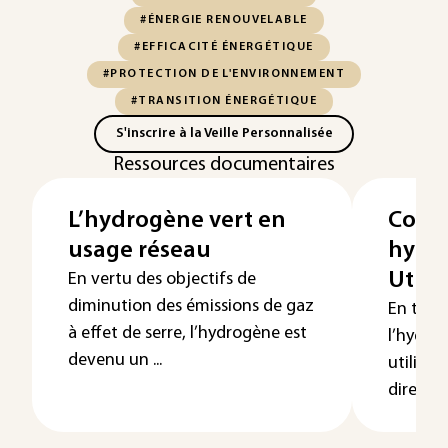
#ÉNERGIE RENOUVELABLE
#EFFICACITÉ ÉNERGÉTIQUE
#PROTECTION DE L'ENVIRONNEMENT
#TRANSITION ÉNERGÉTIQUE
S'inscrire à la Veille Personnalisée
Ressources documentaires
L’hydrogène vert en
Comb
usage réseau
hydr
Utili
En vertu des objectifs de
diminution des émissions de gaz
En tant
à effet de serre, l’hydrogène est
l’hydrog
devenu un ...
utilisa
directe, 