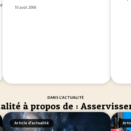
ents
linéaires, cet article aborde tout d’abord...
l’asserviss
10 août 2006
DANS L'ACTUALITÉ
alité à propos de : Asserviss
Article d'actualité
Arti