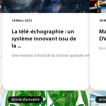
18 Mars 2022
28 M
La télé-échographie : un
Ma
système innovant issu de
DV
la ...
En 
 clavier offre la possibilité d'afficher les alphabets et symb
Une mission à bord de la station spatiale internation
Article d'actualité
Arti