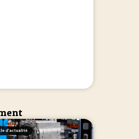
ement
en position, avec présentation d’un grand nombre de sys
ement
cle d'actualité