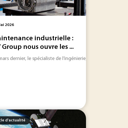
ai 2026
intenance industrielle :
 Group nous ouvre les ...
mars dernier, le spécialiste de l’ingénierie, du contrôle et d
oles de son choix. Il s'adresse en priorité aux professionnels.
ale, comprenant de multiples expériences scientifiques et te
cle d'actualité