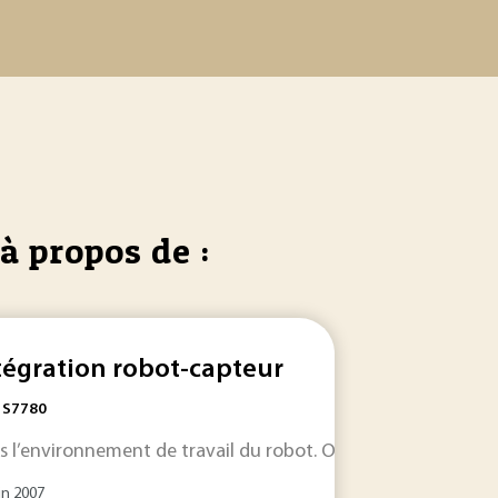
à propos de :
tégration robot-capteur
: S7780
s l’environnement de travail du robot. On parle alors de « 
la boucle d’
asservissement
est constituée... de la boucle d
in 2007