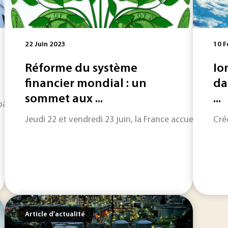
22 Juin 2023
10 F
Réforme du système
Io
financier mondial : un
da
sommet aux ...
...
âtiment tout en minimisant son empreinte carbone, de nombreu
Jeudi 22 et vendredi 23 juin, la France accueille à Pa
Cré
Article d'actualité