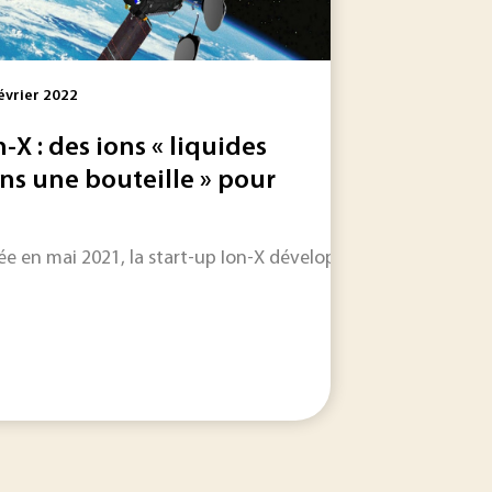
évrier 2022
n-X : des ions « liquides
ns une bouteille » pour
ses solutions existent : installation de brise-soleil et...
ris le « Sommet pour un nouveau pacte financier mondial ». Ch
ée en mai 2021, la start-up Ion-X développe une technologie