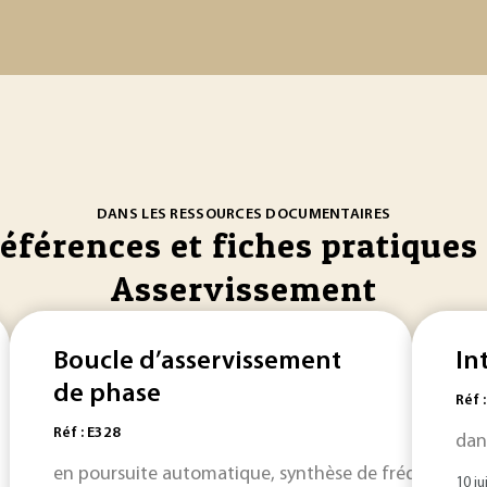
DANS LES RESSOURCES DOCUMENTAIRES
références et fiches pratiques 
Asservissement
Boucle d’asservissement
In
de phase
Réf 
Réf : E328
dan
en poursuite automatique, synthèse de fréquence...), 
10 ju