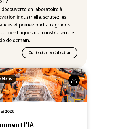
i ?
n canal Telegram masculiniste
a découverte en laboratoire à
voqués devant la justice
ovation industrielle, scrutez les
x vidéo: le très attendu "GTA
ances
et prenez part aux
grands
 promet d'en dévoiler plus sur
ts scientifiques
qui construisent le
flix le 27 août
e de demain.
Contacter la rédaction
e blanc
ai 2026
mment l'IA