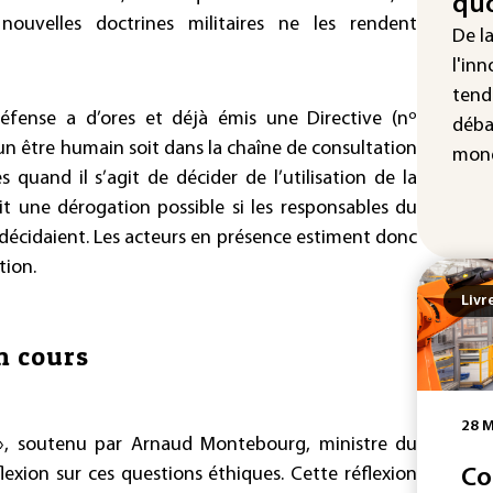
quo
d'u
ouvelles doctrines militaires ne les rendent
De l
con
l'inn
Jeu
tend
VI"
fense a d’ores et déjà émis une Directive (nº
déba
Net
u’un être humain soit dans la chaîne de consultation
mond
uand il s’agit de décider de l’utilisation de la
oit une dérogation possible si les responsables du
décidaient. Les acteurs en présence estiment donc
tion.
Livr
n cours
28 M
s », soutenu par Arnaud Montebourg, ministre du
lexion sur ces questions éthiques. Cette réflexion
Co