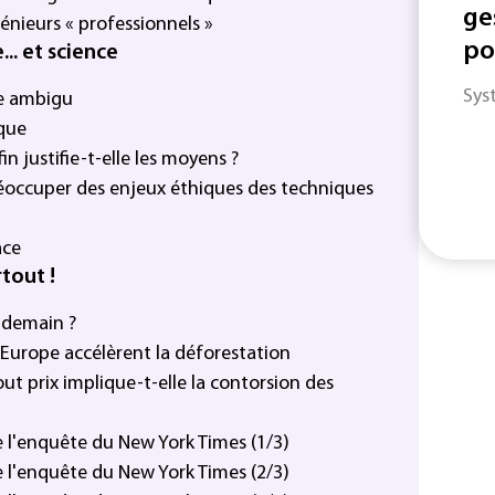
ge
énieurs « professionnels »
po
.. et science
Sys
ie ambigu
ique
in justifie-t-elle les moyens ?
préoccuper des enjeux éthiques des techniques
ace
rtout !
r demain ?
n Europe accélèrent la déforestation
ut prix implique-t-elle la contorsion des
le l'enquête du New York Times (1/3)
le l'enquête du New York Times (2/3)