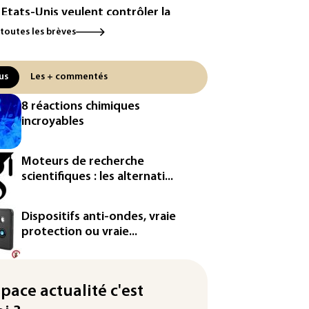
 Etats-Unis veulent contrôler la
duction d'un composant des
 toutes les brèves
iconducteurs et panneaux
aires
us
Les + commentés
hington étend le contrôle des
eaux sociaux des étrangers
8 réactions chimiques
andeurs de visas
incroyables
by: le Stade français victime
ne cyberattaque
Moteurs de recherche
scientifiques : les alternati...
uête ouverte après la fuite des
nées de 300.000 clients
ntermarché
Dispositifs anti-ondes, vraie
protection ou vraie...
Slovaquie enregistre un record
olu de 42,2°C (services
éorologiques)
space actualité c'est
is : une trentaine de membres