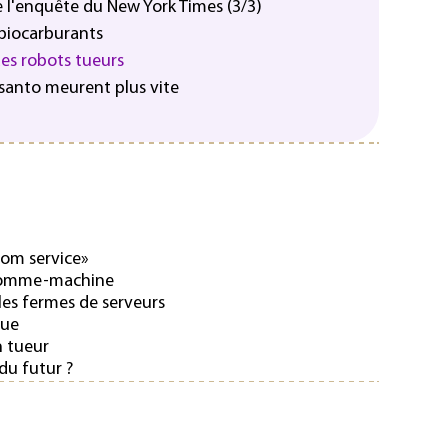
le l'enquête du New York Times (3/3)
 biocarburants
des robots tueurs
nsanto meurent plus vite
room service»
 homme-machine
les fermes de serveurs
que
n tueur
du futur ?