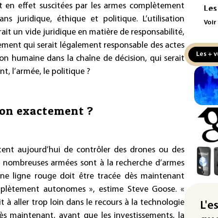
 en effet suscitées par les armes complètement
Les
 juridique, éthique et politique. L’utilisation
pro
Voir
sem
t un vide juridique en matière de responsabilité,
sol
clairement qui serait légalement responsable des actes
Les + v
ion humaine dans la chaîne de décision, qui serait
Was
rés
nt, l’armée, le politique ?
dem
Rug
-on exactement ?
d'u
Enq
don
ent aujourd’hui de contrôler des drones ou des
d'I
e nombreuses armées sont à la recherche d’armes
La 
ne ligne rouge doit être tracée dès maintenant
abs
mplètement autonomes », estime Steve Goose. «
mét
 à aller trop loin dans le recours à la technologie
L'e
Par
dès maintenant, avant que les investissements, la