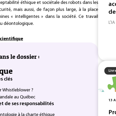
eptabilité éthique et sociétale des robots dans les
ac
rité, mais aussi, de façon plus large, à la place
de
es « intelligentes » dans la société. Ce travail
L'IA
ou déontologique.
cientifique
ans le dossier :
ique
Livr
s clés
er Whistleblower ?
candale au Québec
13 A
et de ses responsabilités
Pr
ontologie à la charte éthique