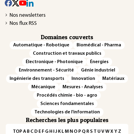
Nos newsletters
Nos flux RSS
Domaines couverts
Automatique - Robotique
Biomédical - Pharma
Construction et travaux publics
Électronique - Photonique
Énergies
Environnement - Sécurité
Génie industriel
Ingénierie des transports
Innovation
Matériaux
Mécanique
Mesures - Analyses
Procédés chimie - bio - agro
Sciences fondamentales
Technologies de l'information
Recherches les plus populaires
TOP
·
A
·
B
·
C
·
D
·
E
·
F
·
G
·
H
·
I
·
J
·
K
·
L
·
M
·
N
·
O
·
P
·
Q
·
R
·
S
·
T
·
U
·
V
·
W
·
X
·
Y
·
Z