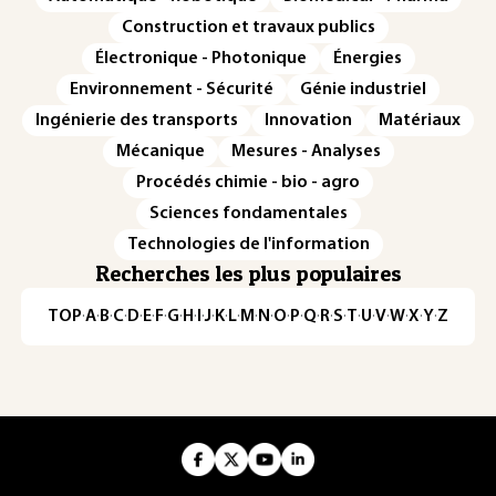
Construction et travaux publics
Électronique - Photonique
Énergies
Environnement - Sécurité
Génie industriel
Ingénierie des transports
Innovation
Matériaux
Mécanique
Mesures - Analyses
Procédés chimie - bio - agro
Sciences fondamentales
Technologies de l'information
Recherches les plus populaires
TOP
·
A
·
B
·
C
·
D
·
E
·
F
·
G
·
H
·
I
·
J
·
K
·
L
·
M
·
N
·
O
·
P
·
Q
·
R
·
S
·
T
·
U
·
V
·
W
·
X
·
Y
·
Z