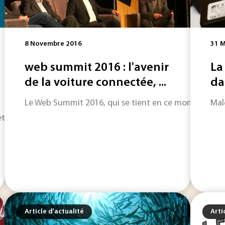
8 Novembre 2016
31 M
web summit 2016 : l'avenir
La
de la voiture connectée, ...
da
Le Web Summit 2016, qui se tient en ce moment à Lis
Mal
t d'une semaine de transition et de bilans. Elle revient sur la 
Article d'actualité
Arti