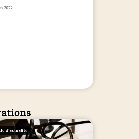
in 2022
vations
cle d'actualité