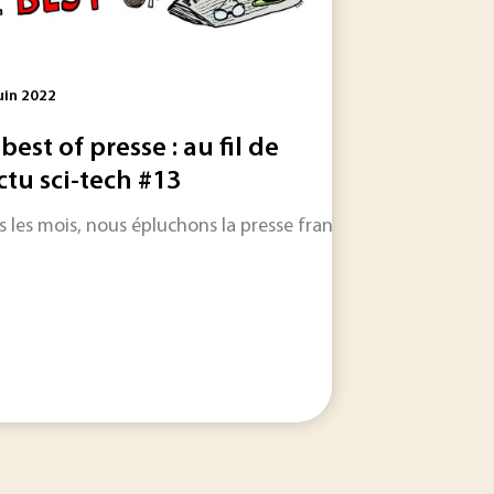
uin 2022
 best of presse : au fil de
actu sci-tech #13
int sur les contenus que vous avez le plus apprécié...
s les mois, nous épluchons la presse française et internation
pe Hansen sur son blog Energie-Crise.fr (le bien nommé) à p