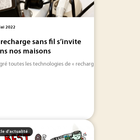
ai 2022
 recharge sans fil s’invite
ns nos maisons
bonne, permet aux acteurs mondiaux du web de repérer les t
gré toutes les technologies de « recharge sans fil » disponib
réindustrialisation à la française, l'électromobilité...
cle d'actualité