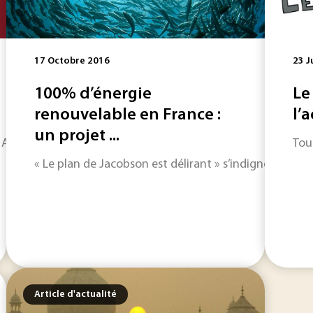
17 Octobre 2016
23 J
100% d’énergie
Le
renouvelable en France :
l’
un projet ...
 Alors que 2025 est sur le point de se terminer, faisons le po
Tou
« Le plan de Jacobson est délirant » s’indigne Philip
Article d'actualité