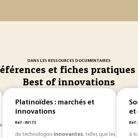
DANS LES RESSOURCES DOCUMENTAIRES
références et fiches pratiques 
Best of innovations
Platinoïdes : marchés et
So
innovations
et
Réf : IN173
Réf 
senberg KLINE (S.), RONSENBERG (N.) - An overview
of
innov
de technologies
innovantes
, telles que les piles à
à t