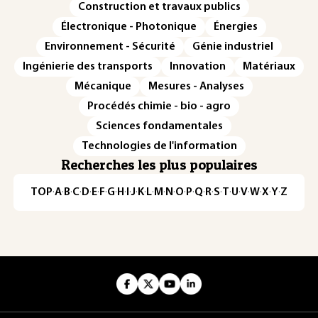
Construction et travaux publics
Électronique - Photonique
Énergies
Environnement - Sécurité
Génie industriel
Ingénierie des transports
Innovation
Matériaux
Mécanique
Mesures - Analyses
Procédés chimie - bio - agro
Sciences fondamentales
Technologies de l'information
Recherches les plus populaires
TOP
·
A
·
B
·
C
·
D
·
E
·
F
·
G
·
H
·
I
·
J
·
K
·
L
·
M
·
N
·
O
·
P
·
Q
·
R
·
S
·
T
·
U
·
V
·
W
·
X
·
Y
·
Z