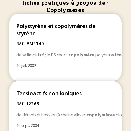
fiches pratiques à propos de :
Copolymeres
Polystyrène et copolymères de
styrène
Réf : AM3340
de sa limpidité ; le PS choc ,
copolymère
polybutadiène/styrè
10 juil. 2002
Tensioactifs non ioniques
Réf : J2266
de dérivés éthoxylés (à chaîne alkyle,
copolymères
blocs, p
10 sept. 2004