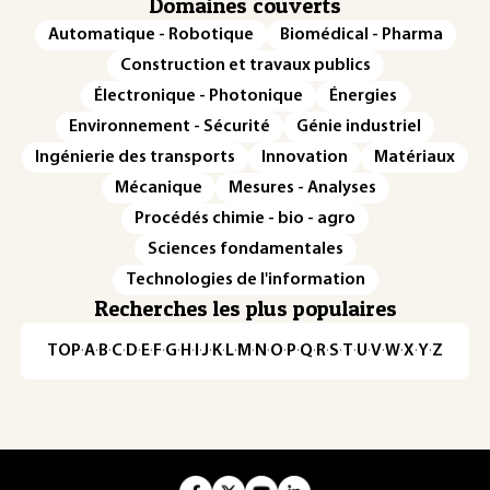
Domaines couverts
Automatique - Robotique
Biomédical - Pharma
Construction et travaux publics
Électronique - Photonique
Énergies
Environnement - Sécurité
Génie industriel
Ingénierie des transports
Innovation
Matériaux
Mécanique
Mesures - Analyses
Procédés chimie - bio - agro
Sciences fondamentales
Technologies de l'information
Recherches les plus populaires
TOP
·
A
·
B
·
C
·
D
·
E
·
F
·
G
·
H
·
I
·
J
·
K
·
L
·
M
·
N
·
O
·
P
·
Q
·
R
·
S
·
T
·
U
·
V
·
W
·
X
·
Y
·
Z