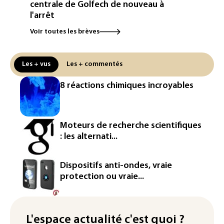
centrale de Golfech de nouveau à
l'arrêt
Voir toutes les brèves
Hong Kong enregistre un record de
chaleur absolu à 36,9°C
Les + vus
Les + commentés
Canicule: à peine redémarrée, la
centrale de Golfech de nouveau à
8 réactions chimiques incroyables
l'arrêt
Amazon fait construire au Texas une
immense centrale à gaz pour ses
Moteurs de recherche scientifiques
centres de données
: les alternati...
L'UE demande à Meta et TikTok de
renforcer la surveillance et la
Dispositifs anti-ondes, vraie
vérification des faits après l'affaire de
protection ou vraie...
Ceuta
L'Europe se prépare à une baisse de la
production d'électricité lors de l'éclipse
L'espace actualité c'est quoi ?