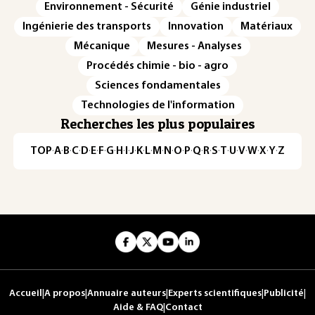
Environnement - Sécurité
Génie industriel
Ingénierie des transports
Innovation
Matériaux
Mécanique
Mesures - Analyses
Procédés chimie - bio - agro
Sciences fondamentales
Technologies de l'information
Recherches les plus populaires
TOP
·
A
·
B
·
C
·
D
·
E
·
F
·
G
·
H
·
I
·
J
·
K
·
L
·
M
·
N
·
O
·
P
·
Q
·
R
·
S
·
T
·
U
·
V
·
W
·
X
·
Y
·
Z
Accueil
|
A propos
|
Annuaire auteurs
|
Experts scientifiques
|
Publicité
|
Aide & FAQ
|
Contact