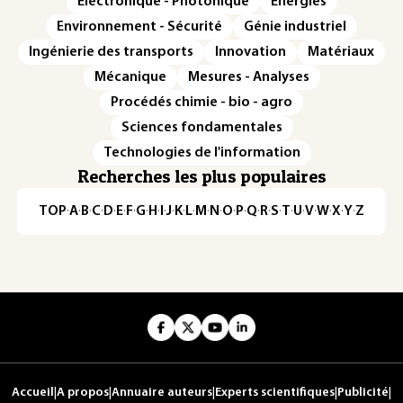
Électronique - Photonique
Énergies
Environnement - Sécurité
Génie industriel
Ingénierie des transports
Innovation
Matériaux
Mécanique
Mesures - Analyses
Procédés chimie - bio - agro
Sciences fondamentales
Technologies de l'information
Recherches les plus populaires
TOP
·
A
·
B
·
C
·
D
·
E
·
F
·
G
·
H
·
I
·
J
·
K
·
L
·
M
·
N
·
O
·
P
·
Q
·
R
·
S
·
T
·
U
·
V
·
W
·
X
·
Y
·
Z
Accueil
|
A propos
|
Annuaire auteurs
|
Experts scientifiques
|
Publicité
|